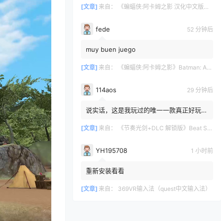
[文章]
来自：
《蝙蝠侠:阿卡姆之影 汉化中文版》Batman: Arkham Shadow
fede
52 分钟后
muy buen juego
[文章]
来自：
《蝙蝠侠:阿卡姆之影》Batman: Arkham Shadow
114aos
28 分钟后
说实话，这是我玩过的唯一一款真正好玩的
VR游戏。我玩过的游戏不多，但玩过的那
些都不太好。我觉得《Bea...
[文章]
来自：
《节奏光剑+DLC 解锁版》Beat Saber VR
YH195708
1 小时前
重新安装看看
[文章]
来自：
369VR输入法（quest中文输入法）