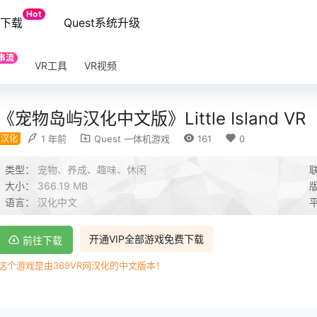
Hot
端下载
Quest系统升级
串流
VR工具
VR视频
《宠物岛屿汉化中文版》Little Island VR
汉化
1 年前
Quest 一体机游戏
161
0
类型：
宠物、养成、趣味、休闲
大小：
366.19 MB
语言：
汉化中文
开通VIP全部游戏免费下载
前往下载
这个游戏是由369VR网汉化的中文版本！