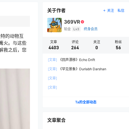
关于作者
关注
私信
369VR
铂金
Lv3
终身会员
独特的动物互
文章
评论
关注
粉丝
篝火。与这些
4403
264
0
56
解救之后，您
[文章]
《回声漂移》Echo Drift
[文章]
《罕见景象》Durlabh Darshan
[文章]
[文章]
Ta的全部动态
文章聚合