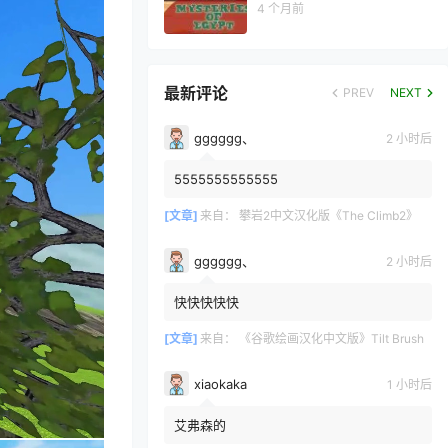
4 个月前
最新评论
PREV
NEXT
gggggg、
2 小时后
5555555555555
[文章]
来自：
攀岩2中文汉化版《The Climb2》
gggggg、
2 小时后
快快快快快
[文章]
来自：
《谷歌绘画汉化中文版》Tilt Brush
xiaokaka
1 小时后
艾弗森的