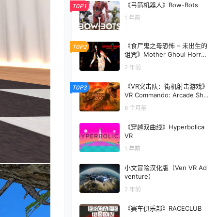
《弓箭机器人》Bow-Bots
TOP1
1 年前
《食尸鬼之母恐怖 – 未出生的
TOP2
诅咒》Mother Ghoul Horror
– The Curse of Unborns
2 年前
《VR突击队：街机射击游戏》
TOP3
VR Commando: Arcade Sho
oter
6 个月前
《穿越双曲线》Hyperbolica
VR
1 年前
小文冒险汉化版（Ven VR Ad
venture）
2 年前
《赛车俱乐部》RACECLUB