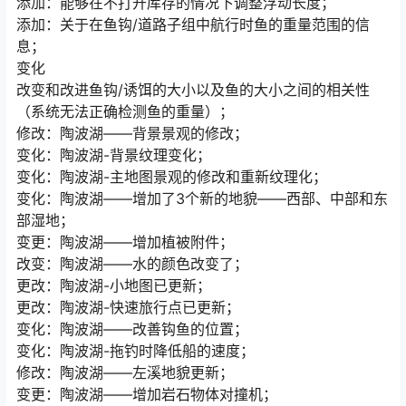
添加：能够在不打开库存的情况下调整浮动长度；
添加：关于在鱼钩/道路子组中航行时鱼的重量范围的信
息；
变化
改变和改进鱼钩/诱饵的大小以及鱼的大小之间的相关性
（系统无法正确检测鱼的重量）；
修改：陶波湖——背景景观的修改；
变化：陶波湖-背景纹理变化；
变化：陶波湖-主地图景观的修改和重新纹理化；
变化：陶波湖——增加了3个新的地貌——西部、中部和东
部湿地；
变更：陶波湖——增加植被附件；
改变：陶波湖——水的颜色改变了；
更改：陶波湖-小地图已更新；
更改：陶波湖-快速旅行点已更新；
变化：陶波湖——改善钩鱼的位置；
变化：陶波湖-拖钓时降低船的速度；
修改：陶波湖——左溪地貌更新；
变更：陶波湖——增加岩石物体对撞机；