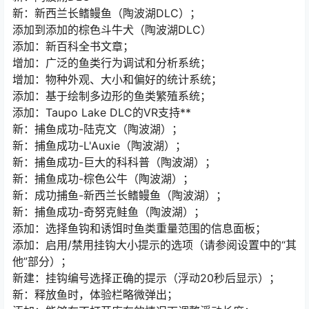
新：新西兰长鳍鳗鱼（陶波湖DLC）；
添加到添加的棕色斗牛犬（陶波湖DLC）
添加：新百科全书文章；
增加：广泛的鱼类行为调试和分析系统；
增加：物种外观、大小和偏好的统计系统；
添加：基于绘制多边形的鱼类繁殖系统；
添加：Taupo Lake DLC的VR支持**
新：捕鱼成功-陆克文（陶波湖）；
新：捕鱼成功-L'Auxie（陶波湖）；
新：捕鱼成功-巨大的科科普（陶波湖）；
新：捕鱼成功-棕色公牛（陶波湖）；
新：成功捕鱼-新西兰长鳍鳗鱼（陶波湖）；
新：捕鱼成功-奇努克鲑鱼（陶波湖）；
添加：选择鱼钩和诱饵时鱼类重量范围的信息面板；
添加：启用/禁用挂钩大小提示的选项（请参阅设置中的“其
他”部分）；
新建：挂钩编号选择正确的提示（浮动20秒后显示）；
新：释放鱼时，体验栏略微弹出；