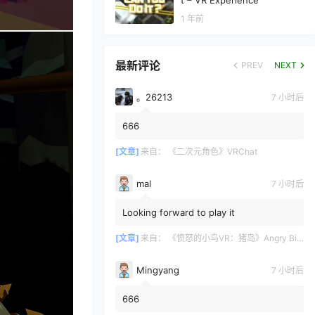
t – VR Experience
1 年前
最新评论
PREV
NEXT
。26213
7 小时后
666
[文章]
来自：
《二次元角色》VRChat
mal
7 小时后
Looking forward to play it
[文章]
来自：
《愤怒的小鸟VR：猪岛》Angry Birds VR: Isle of Pigs
Mingyang
7 小时后
666