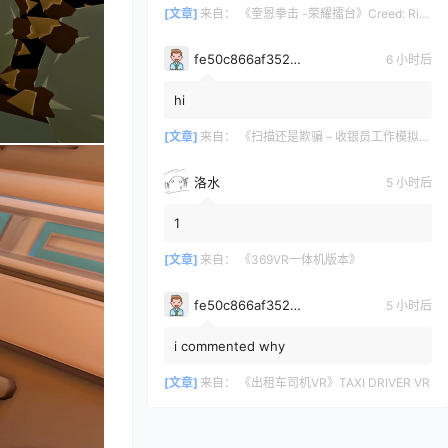
[文章]
来自：
《奎恩拳击 -荣耀擂台》Creed: Rise to Glory
fe50c866af35290a170a6675cb0d97d11678
6 小时后
hi
[文章]
来自：
《扫描还是欺骗 – 收银员工作模拟器》Scan or Scam – Cashier Job Simulator
洛水
5 小时后
1
[文章]
来自：
《369VR一体机版本》
fe50c866af35290a170a6675cb0d97d11678
5 小时后
i commented why
[文章]
来自：
《出租车司机VR》TAXI DRIVER VR