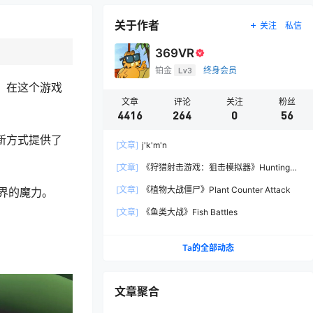
关于作者
关注
私信
369VR
铂金
Lv3
终身会员
界！在这个游戏
文章
评论
关注
粉丝
4416
264
0
56
创新方式提供了
[文章]
j'k'm'n
[文章]
《狩猎射击游戏：狙击模拟器》Hunting
Shooter: Sniper Simulator
[文章]
《植物大战僵尸》Plant Counter Attack
界的魔力。
[文章]
《鱼类大战》Fish Battles
Ta的全部动态
文章聚合