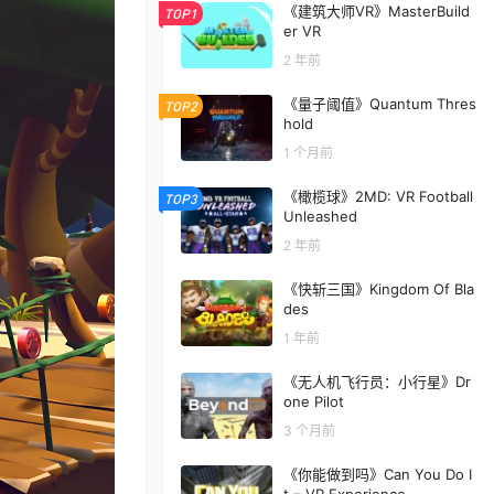
《建筑大师VR》MasterBuild
TOP1
er VR
2 年前
《量子阈值》Quantum Thres
TOP2
hold
1 个月前
《橄榄球》2MD: VR Football
TOP3
Unleashed
2 年前
《快斩三国》Kingdom Of Bla
des
1 年前
《无人机飞行员：小行星》Dr
one Pilot
3 个月前
《你能做到吗》Can You Do I