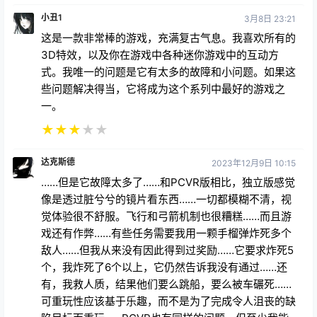
小丑1
3月8日 23:21
这是一款非常棒的游戏，充满复古气息。我喜欢所有的
3D特效，以及你在游戏中各种迷你游戏中的互动方
式。我唯一的问题是它有太多的故障和小问题。如果这
些问题解决得当，它将成为这个系列中最好的游戏之
一。
★
★
★
★
★
达克斯德
2023年12月9日 10:15
……但是它故障太多了……和PCVR版相比，独立版感觉
像是透过脏兮兮的镜片看东西……一切都模糊不清，视
觉体验很不舒服。飞行和弓箭机制也很糟糕……而且游
戏还有作弊……有些任务需要我用一颗手榴弹炸死多个
敌人……但我从来没有因此得到过奖励……它要求炸死5
个，我炸死了6个以上，它仍然告诉我没有通过……还
有，我救人质，结果他们要么跳船，要么被车碾死……
可重玩性应该基于乐趣，而不是为了完成令人沮丧的缺