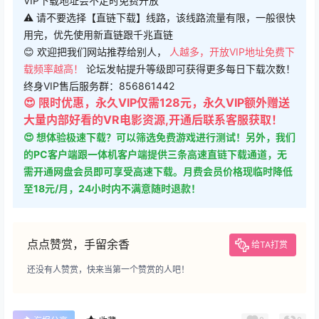
VIP下载地址会不定时免费开放
⚠ 请不要选择【直链下载】线路，该线路流量有限，一般很快
用完，优先使用新直链跟千兆直链
😊 欢迎把我们网站推荐给别人，
人越多，开放VIP地址免费下
载频率越高！
论坛发帖提升等级即可获得更多每日下载次数！
终身VIP售后服务群：856861442
😍 限时优惠，永久VIP仅需128元，永久VIP额外赠送
大量内部好看的VR电影资源,开通后联系客服获取！
😍 想体验极速下载？可以筛选免费游戏进行测试！另外，我们
的PC客户端跟一体机客户端提供三条高速直链下载通道，无
需开通网盘会员即可享受高速下载。月费会员价格现临时降低
至18元/月，24小时内不满意随时退款！
点点赞赏，手留余香
给TA打赏
还没有人赞赏，快来当第一个赞赏的人吧！