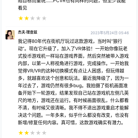
陷目标而重玩……PCVR也有同样的问题，但至少我能
看见
★
★
★
★
★
杰夫·理查兹
2023年5月24日 05:46
我记得80年代在街机厅玩过这款游戏，当时叫“狼行
动”。现在它升级了，加入了VR体验！一开始你像玩老
式投币游戏机一样站在游戏界面，然后突然被带入游戏
内部，以第一人称视角进行游戏，完成操作。一开始我
觉得VR/VR的这种切换模式有点让人困惑，但玩得越
多，就越喜欢这个创意和玩法。最近我降级了，因为一
年过去了，游戏仍然有很多bug。我拍摄了街机画面准
备开始下一轮游戏，结果发现自己站在游戏机左侧几英
尺的地方，游戏还在运行。有时候画面很乱，什么都看
不清，有时候又很清晰。我不得不退出游戏重启才能解
决这个问题。一年多来，似乎什么都没有改变，也没有
新增/修复任何内容。真可惜，这款游戏确实有潜力。
★
★
★
★
★