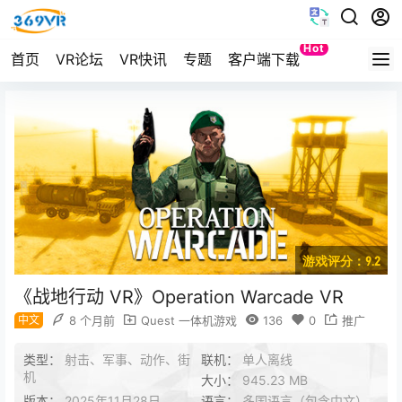
Hot
首页
VR论坛
VR快讯
专题
客户端下载
Quest
游戏评分：9.2
《战地行动 VR》Operation Warcade VR
中文
8 个月前
Quest 一体机游戏
136
0
推广
类型：
射击、军事、动作、街
联机：
单人离线
机
大小：
945.23 MB
版本：
2025年11月28日
语言：
多国语言（包含中文）