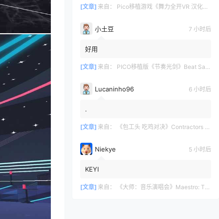
[文章]
来自：
Pico移植游戏《舞力全开VR 汉化中文版 – 欢迎来到舞力城》Just Dance VR – Welcome to Dancity
小土豆
7 小时后
好用
[文章]
来自：
PICO移植版《节奏光剑》Beat Saber 一体机游戏
Lucaninho96
6 小时后
.
[文章]
来自：
《包工头 吃鸡对决》Contractors Showdown
Niekye
5 小时后
KEYI
[文章]
来自：
《大师：音乐演唱会》Maestro: The Masterclass