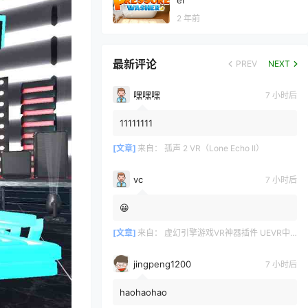
er
2 年前
最新评论
PREV
NEXT
嘿嘿嘿
7 小时后
11111111
[文章]
来自：
孤声 2 VR（Lone Echo II）
vc
7 小时后
😀
[文章]
来自：
虚幻引擎游戏VR神器插件 UEVR中文版
jingpeng1200
7 小时后
haohaohao