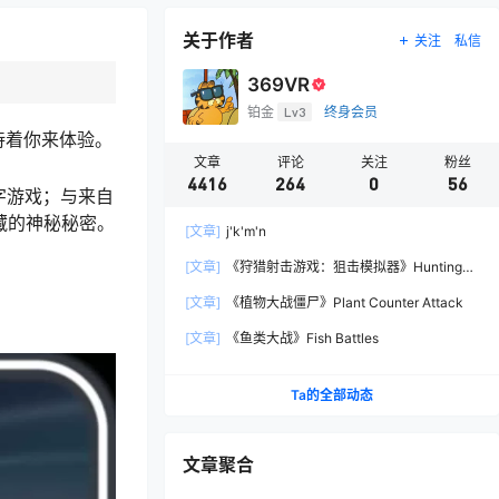
关于作者
关注
私信
369VR
铂金
Lv3
终身会员
等待着你来体验。
文章
评论
关注
粉丝
4416
264
0
56
井字游戏；与来自
隐藏的神秘秘密。
[文章]
j'k'm'n
[文章]
《狩猎射击游戏：狙击模拟器》Hunting
Shooter: Sniper Simulator
[文章]
《植物大战僵尸》Plant Counter Attack
[文章]
《鱼类大战》Fish Battles
Ta的全部动态
文章聚合