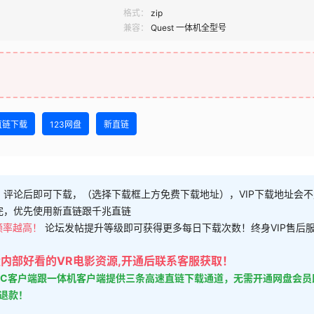
格式：
zip
兼容：
Quest 一体机全型号
直链下载
123网盘
新直链
，评论后即可下载，（选择下载框上方免费下载地址），VIP下载地址会
完，优先使用新直链跟千兆直链
频率越高！
论坛发帖提升等级即可获得更多每日下载次数！终身VIP售后
大量内部好看的VR电影资源,开通后联系客服获取！
的PC客户端跟一体机客户端提供三条高速直链下载通道，无需开通网盘会员
时退款！