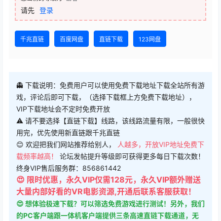
请先
登录
千兆直链
百度网盘
直链下载
123网盘
👻 下载说明：免费用户可以使用免费下载地址下载全站所有游
戏，评论后即可下载，（选择下载框上方免费下载地址），
VIP下载地址会不定时免费开放
⚠ 请不要选择【直链下载】线路，该线路流量有限，一般很快
用完，优先使用新直链跟千兆直链
😊 欢迎把我们网站推荐给别人，
人越多，开放VIP地址免费下
载频率越高！
论坛发帖提升等级即可获得更多每日下载次数！
终身VIP售后服务群：856861442
😍 限时优惠，永久VIP仅需128元，永久VIP额外赠送
大量内部好看的VR电影资源,开通后联系客服获取！
😍 想体验极速下载？可以筛选免费游戏进行测试！另外，我们
的PC客户端跟一体机客户端提供三条高速直链下载通道，无