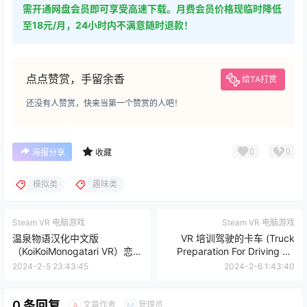
需开通网盘会员即可享受高速下载。月费会员价格现临时降低
至18元/月，24小时内不满意随时退款！
点点赞赏，手留余香
给TA打赏
还没有人赞赏，快来当第一个赞赏的人吧！
0
0
海报分享
收藏
模拟类
趣味类
Steam VR 电脑游戏
Steam VR 电脑游戏
温泉物语汉化中文版
VR 培训驾驶的卡车 (Truck
（KoiKoiMonogatari VR）恋来
Preparation For Driving VR
い温泉物語VR
Training)
2024-2-5 23:43:45
2024-2-6 1:43:40
0 条回复
文章作者
管理员
A
M