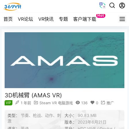
Hot
首页
VR论坛
VR快讯
专题
客户端下载
Quest
3D机械臂 (AMAS VR)
VIP
1 年前
Steam VR 电脑游戏
136
0
推广
类型：
节奏、枪战、动作、刺
大小：
90.83 MB
激
版本：
2023年6月21日
语言：
英语
平台：
HTC VIVE / Oculus /