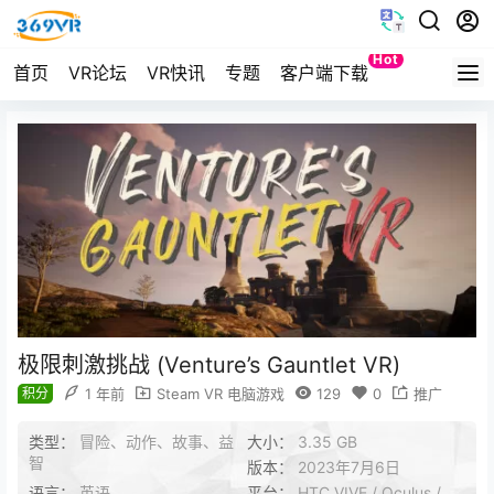
Hot
首页
VR论坛
VR快讯
专题
客户端下载
Quest
极限刺激挑战 (Venture’s Gauntlet VR)
积分
1 年前
Steam VR 电脑游戏
129
0
推广
类型：
冒险、动作、故事、益
大小：
3.35 GB
智
版本：
2023年7月6日
语言：
英语
平台：
HTC VIVE / Oculus /