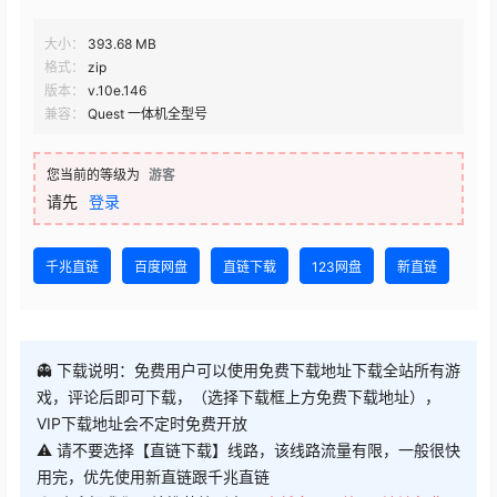
格式：
zip
版本：
v.10e.146
兼容：
Quest 一体机全型号
您当前的等级为
游客
请先
登录
千兆直链
百度网盘
直链下载
123网盘
新直链
👻 下载说明：免费用户可以使用免费下载地址下载全站所有游
戏，评论后即可下载，（选择下载框上方免费下载地址），
VIP下载地址会不定时免费开放
⚠ 请不要选择【直链下载】线路，该线路流量有限，一般很快
用完，优先使用新直链跟千兆直链
😊 欢迎把我们网站推荐给别人，
人越多，开放VIP地址免费下
载频率越高！
论坛发帖提升等级即可获得更多每日下载次数！