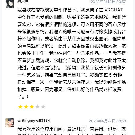
中创作艺术受到的限制。购买了这款艺术游戏，我非常
喜欢它，它有很多很酷的选项，可以用不同的画布尺寸
来做很多事情。我遇到的唯一问题是有时橡皮擦或混合
棒不起作用，或者笔由于某种原因被突出显示，但简单
的重启就可以解决。此外，如果你离画布边缘太近，笔
也会停止工作。我也在创作一些艺术作品，一旦我不得
不重新加载游戏，它就会自动删除。我想我对此并不太
难过，但这不是很好。（编辑：我花了很长时间创作另
一件艺术品，结果它却自己删除了。我确实每 5 分钟
自动保存一次，但我猜它从未保存过，我得为那件作品
扣掉一颗星，因为那是一件如此好的作品就这样浪费
了。）
★
★
★
★
★
writingmywill8154
2023年4月27日 08:58
我喜欢用这个应用画画，最近几天一直在用。但是，就
像所有抢先体验的游戏一样，它有点小问题。首先，如
果我通过应用登录账户，登录成功后它会立即把我踢