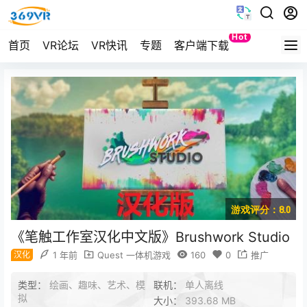
Hot
首页
VR论坛
VR快讯
专题
客户端下载
Quest
游戏评分：8.0
《笔触工作室汉化中文版》Brushwork Studio
汉化
1 年前
Quest 一体机游戏
160
0
推广
类型：
绘画、趣味、艺术、模
联机：
单人离线
拟
大小：
393.68 MB