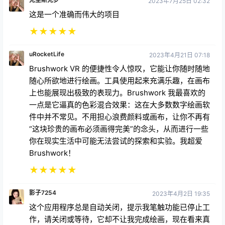
★
★
★
★
★
uRocketLife
2023年4月21日 07:18
Brushwork VR 的便捷性令人惊叹，它能让你随时随地
随心所欲地进行绘画。工具使用起来充满乐趣，在画布
上也能展现出极致的表现力。Brushwork 我最喜欢的
一点是它逼真的色彩混合效果：这在大多数数字绘画软
件中并不常见。不用担心浪费颜料或画布，让你不再有
“这块珍贵的画布必须画得完美”的念头，从而进行一些
你在现实生活中可能无法尝试的探索和实验。我超爱
Brushwork！
★
★
★
★
★
影子7254
2023年4月2日 19:35
这个应用程序总是自动关闭，提示我笔触功能已停止工
作，请关闭或等待，它却不让我完成绘画，现在看来真
是浪费钱。我用过几次网页版，从来没有遇到过问题，
所以想买完整版，但现在看来是个错误。