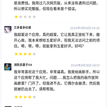
★
★
★
★
★
兰多曼多杜德
2024年5月26日 04:20
我超爱这个应用，真的超爱。它让我真正放松下来，敞
开心扉。我本来想给五星好评，但我无法访问之前的项
目。嗯，嗯，嗯，就能拿到五星好评。好吗？
★
★
★
★
★
消防员妻子59
2024年6月28日 09:57
我非常喜欢这个应用，非常逼真。我是绘画新手，所以
这个应用帮了我大忙。问题……我怎么把我的画作放到
画廊里？门开了，但我进不去。它偶尔会崩溃，然后我
就被扔出去了。请帮帮我。
★
★
★
★
★
姆夫库
2023年3月3日 09:57
我喜欢在虚拟现实中创作艺术，我厌倦了在 VRCHAT