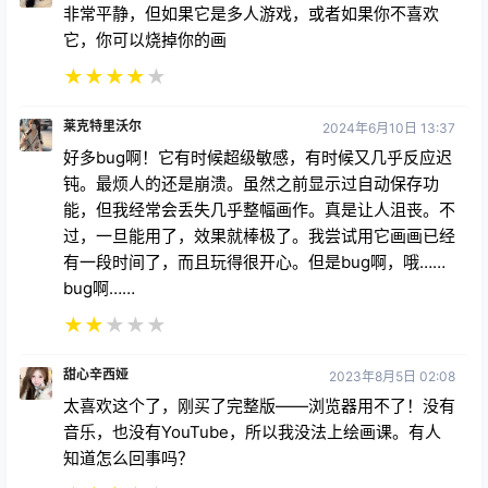
★
★
★
★
★
莱克特里沃尔
2024年6月10日 13:37
好多bug啊！它有时候超级敏感，有时候又几乎反应迟
钝。最烦人的还是崩溃。虽然之前显示过自动保存功
能，但我经常会丢失几乎整幅画作。真是让人沮丧。不
过，一旦能用了，效果就棒极了。我尝试用它画画已经
有一段时间了，而且玩得很开心。但是bug啊，哦……
bug啊……
★
★
★
★
★
甜心辛西娅
2023年8月5日 02:08
太喜欢这个了，刚买了完整版——浏览器用不了！没有
音乐，也没有YouTube，所以我没法上绘画课。有人
知道怎么回事吗？
★
★
★
★
★