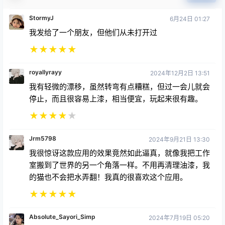
我发给了一个朋友，但他们从未打开过
★
★
★
★
★
royallyrayy
2024年12月2日 13:51
我有轻微的漂移，虽然转弯有点糟糕，但过一会儿就会
停止，而且很容易上漆，相当便宜，玩起来很有趣。
★
★
★
★
★
Jrm5798
2024年9月21日 13:30
我很惊讶这款应用的效果竟然如此逼真，就像我把工作
室搬到了世界的另一个角落一样。不用再清理油漆，我
的猫也不会把水弄翻！我真的很喜欢这个应用。
★
★
★
★
★
Absolute_Sayori_Simp
2024年7月19日 05:20
非常平静，但如果它是多人游戏，或者如果你不喜欢
它，你可以烧掉你的画