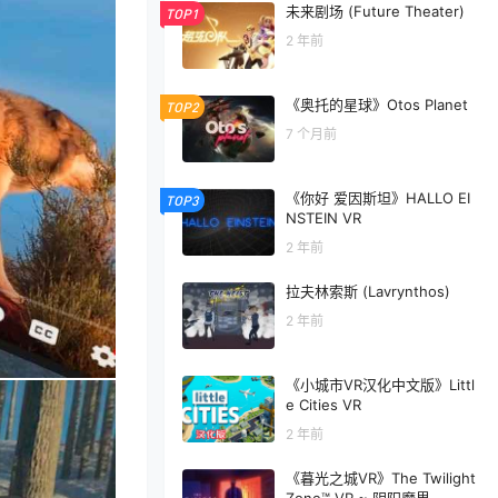
未来剧场 (Future Theater)
TOP1
2 年前
《奥托的星球》Otos Planet
TOP2
7 个月前
《你好 爱因斯坦》HALLO EI
TOP3
NSTEIN VR
2 年前
拉夫林索斯 (Lavrynthos)
2 年前
《小城市VR汉化中文版》Littl
e Cities VR
2 年前
《暮光之城VR》The Twilight