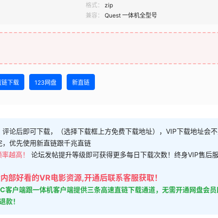
格式：
zip
兼容：
Quest 一体机全型号
直链下载
123网盘
新直链
，评论后即可下载，（选择下载框上方免费下载地址），VIP下载地址会
完，优先使用新直链跟千兆直链
频率越高！
论坛发帖提升等级即可获得更多每日下载次数！终身VIP售后
大量内部好看的VR电影资源,开通后联系客服获取！
的PC客户端跟一体机客户端提供三条高速直链下载通道，无需开通网盘会员
时退款！