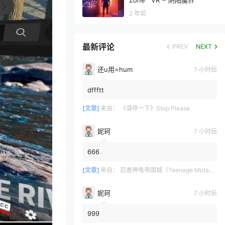
Zone™ VR ~ 阴阳魔界
2 年前
最新评论
PREV
NEXT
还u用=hum
7 小时后
dffftt
[文章]
来自：
《请停一下》Stop Please
妮珂
7 小时后
666
[文章]
来自：
忍者神龟帝国城（Teenage Mutant Ninja Turtles Empire Cit）
妮珂
7 小时后
999