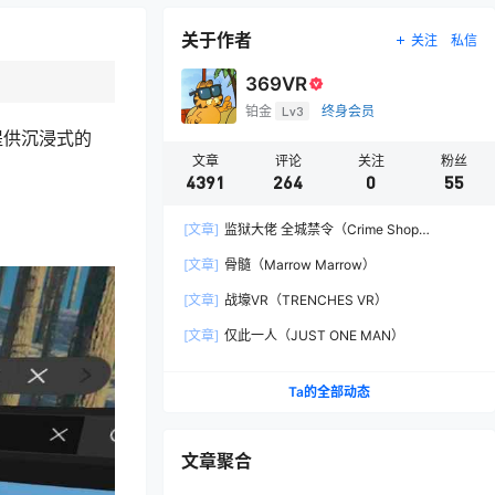
关于作者
关注
私信
369VR
铂金
Lv3
终身会员
提供沉浸式的
文章
评论
关注
粉丝
4391
264
0
55
[文章]
监狱大佬 全城禁令（Crime Shop
Simulator: A Prison Boss Game）
[文章]
骨髓（Marrow Marrow）
[文章]
战壕VR（TRENCHES VR）
[文章]
仅此一人（JUST ONE MAN）
Ta的全部动态
文章聚合