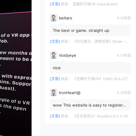
[文章]
来自：
坚硬的子弹VR (Hard Bullet)
beltaro
6 小时后
The best vr game. straight up
[文章]
来自：
《剑与魔法：游牧民族》Blade – Sorcery: Nomad
Voidyeye
4 小时后
nice
[文章]
来自：
《坚硬的子弹VR》HARD BULLET
IronHeart@
4 小时后
wow This website is easy to register
and download from; how come I didn't
know about it?
[文章]
来自：
《生化危机4》Resident Evil 4 VR