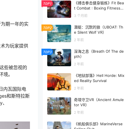
《搏击拳击健身锻炼》Fit Bea
TOP1
t Combat : Boxing Fitness
Workout
3 个月前
进行为期一年的实
潜艇：沉默的狼（UBOAT: Th
TOP2
e Silent Wolf VR）
2 年前
技术为玩家提供
深海之息（Breath Of The de
TOP3
pth）
2 年前
过为这些被忽视的
环境。
《地狱部落》Hell Horde: Mix
ed Reality Survival
年的日内瓦国际电
2 年前
idges和斯特拉斯
奇境守卫VR（Ancient Amule
ry、
tor VR）
2 年前
《帆船俱乐部》MarineVerse