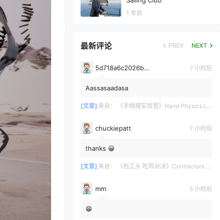
Sailing Club
1 年前
最新评论
PREV
NEXT
5d718a6c2026b3700bdc0c971e6d75361628
7 小时后
Aassasaadasa
[文章]
来自：
《手物理实验室》Hand Physics Lab
chuckiepatt
7 小时后
thanks 😀
[文章]
来自：
《包工头 吃鸡对决》Contractors Showdown
mm
5 小时后
😁