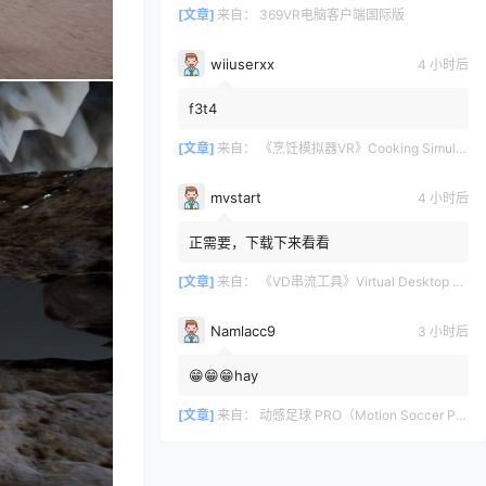
[文章]
来自：
369VR电脑客户端国际版
wiiuserxx
4 小时后
f3t4
[文章]
来自：
《烹饪模拟器VR》Cooking Simulator VR
mvstart
4 小时后
正需要，下载下来看看
[文章]
来自：
《VD串流工具》Virtual Desktop 破解版
Namlacc9
3 小时后
😁😁😁hay
[文章]
来自：
动感足球 PRO（Motion Soccer PRO）