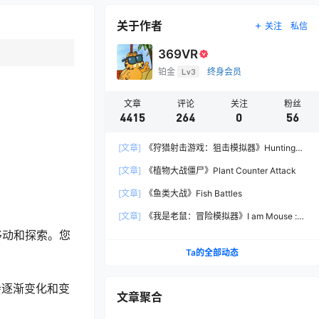
关于作者
关注
私信
369VR
铂金
Lv3
终身会员
文章
评论
关注
粉丝
4415
264
0
56
[文章]
《狩猎射击游戏：狙击模拟器》Hunting
Shooter: Sniper Simulator
[文章]
《植物大战僵尸》Plant Counter Attack
[文章]
《鱼类大战》Fish Battles
[文章]
《我是老鼠：冒险模拟器》I am Mouse :
Adventure Simulator
移动和探索。您
Ta的全部动态
会逐渐变化和变
文章聚合