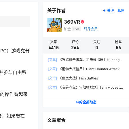
关于作者
关注
私信
369VR
铂金
Lv3
终身会员
文章
评论
关注
粉丝
4415
264
0
56
RPG）游戏充分
[文章]
《狩猎射击游戏：狙击模拟器》Hunting
Shooter: Sniper Simulator
[文章]
《植物大战僵尸》Plant Counter Attack
并参与自由移
[文章]
《鱼类大战》Fish Battles
[文章]
《我是老鼠：冒险模拟器》I am Mouse :
Adventure Simulator
样的操作看起来
Ta的全部动态
告：如果您在
文章聚合