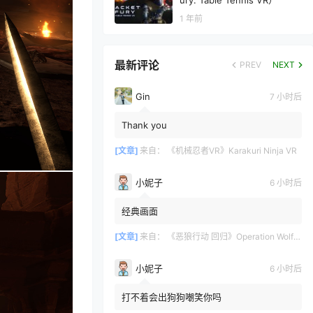
ury: Table Tennis VR）
1 年前
最新评论
PREV
NEXT
Gin
7 小时后
Thank you
[文章]
来自：
《机械忍者VR》Karakuri Ninja VR
小妮子
6 小时后
经典画面
[文章]
来自：
《恶狼行动 回归》Operation Wolf Returns: First Mission VR
小妮子
6 小时后
打不着会出狗狗嘲笑你吗