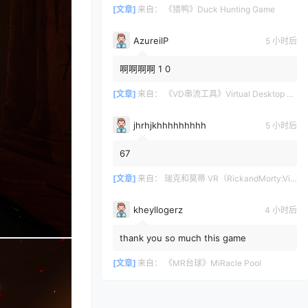
[文章]
来自：
《猎鸭》Duck Hunting Game
AzureilP
5 小时后
啊啊啊啊 1 0
[文章]
来自：
《VD串流工具》Virtual Desktop 破解版
jhrhjkhhhhhhhhh
5 小时后
67
[文章]
来自：
瑞克和莫蒂 VR（RickandMorty:VirtualRick-ality）
kheyllogerz
4 小时后
thank you so much this game
[文章]
来自：
《MR台球》MiRacle Pool