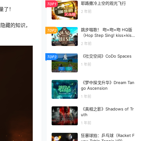
耶路撒冷上空的观光飞行
TOP1
量了！
2 年前
索隐藏的知识，
跳步唱歌！ 吻×吻×吻 HQ版
TOP2
（Hop Step Sing! kiss×kiss
×kiss (HQ Edition)）
2 年前
《社交空间》CoDo Spaces
TOP3
1 年前
《梦中探戈升华》Dream Tan
go Ascension
1 年前
《真相之影》Shadows of Tr
uth
1 年前
狂暴球拍：乒乓球（Racket F