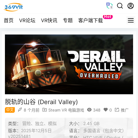
Hot
首页
VR论坛
VR快讯
专题
客户端下载
Quest
脱轨的山谷 (Derail Valley)
中文
8 个月前
Steam VR 电脑游戏
348
0
推广
类型：
冒险、独立、模拟
大小：
2.45 GB
版本：
2025年12月5日
语言：
多国语言（包含中文）
v20251481
平台：
HTC VIVE / Oculus /