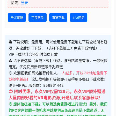
请先
登录
千兆直链
百度网盘
直链下载
123网盘
👻 下载说明：免费用户可以使用免费下载地址下载全站所有游
戏，评论后即可下载，（选择下载框上方免费下载地址），
VIP下载地址会不定时免费开放
⚠ 请不要选择【直链下载】线路，该线路流量有限，一般很快
用完，优先使用新直链跟千兆直链
😊 欢迎把我们网站推荐给别人，
人越多，开放VIP地址免费下
载频率越高！
论坛发帖提升等级即可获得更多每日下载次数！
终身VIP售后服务群：856861442
😍 限时优惠，永久VIP仅需128元，永久VIP额外赠送
大量内部好看的VR电影资源,开通后联系客服获取！
😍 想体验极速下载？可以筛选免费游戏进行测试！另外，我们
的PC客户端跟一体机客户端提供三条高速直链下载通道，无