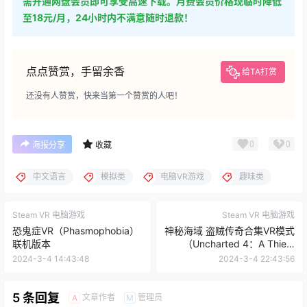
需开通网盘会员即可享受高速下载。月费会员价格现临时降低
至18元/月，24小时内不满意随时退款！
点点赞赏，手留余香
给TA打赏
还没有人赞赏，快来当第一个赞赏的人吧！
0
0
海报分享
收藏
中文语言
模拟类
电脑VR游戏
趣味类
Steam VR 电脑游戏
Steam VR 电脑游戏
恐鬼症VR（Phasmophobia）
神秘海域 盗贼传奇合集VR模式
联机版本
（Uncharted 4：A Thiefs
End and The Lost Legacy）
2024-3-4 14:43:48
2024-3-4 22:43:56
5 条回复
文章作者
管理员
A
M