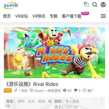
Hot
首页
VR论坛
VR快讯
专题
客户端下载
Quest
《游乐设施》Rival Rides
中文
1 年前
Quest 一体机游戏
80
0
推广
类型：
动作、社交、休闲、趣
联机：
多人联机
味
大小：
1.47 GB