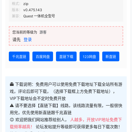
版本：
v0.475.143
兼容：
Quest 一体机全型号
您当前的等级为
游客
请先
登录
千兆直链
百度网盘
直链下载
123网盘
新直链
👻 下载说明：免费用户可以使用免费下载地址下载全站所有游
戏，评论后即可下载，（选择下载框上方免费下载地址），
VIP下载地址会不定时免费开放
⚠ 请不要选择【直链下载】线路，该线路流量有限，一般很快
用完，优先使用新直链跟千兆直链
😊 欢迎把我们网站推荐给别人，
人越多，开放VIP地址免费下
载频率越高！
论坛发帖提升等级即可获得更多每日下载次数！
终身VIP售后服务群：856861442