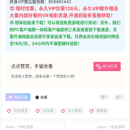
😍 限时优惠，永久VIP仅需128元，永久VIP额外赠送
大量内部好看的VR电影资源,开通后联系客服获取！
😍 想体验极速下载？可以筛选免费游戏进行测试！另外，我们
的PC客户端跟一体机客户端提供三条高速直链下载通道，无
需开通网盘会员即可享受高速下载。月费会员价格现临时降低
至18元/月，24小时内不满意随时退款！
点点赞赏，手留余香
给TA打赏
还没有人赞赏，快来当第一个赞赏的人吧！
0
0
海报分享
收藏
中文语言
动作类
多人联机
趣味类
Quest 一体机游戏
Quest 一体机游戏
《恶狼行动 回归》Operation
《虚拟小鼓》Virtual Drums