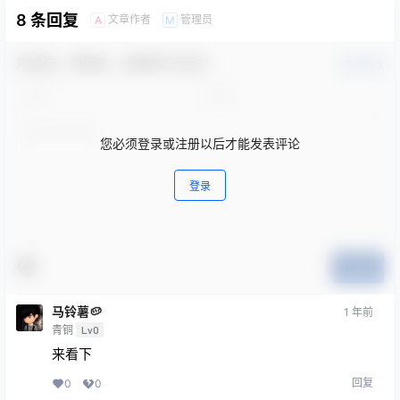
8 条回复
文章作者
管理员
A
M
欢迎您，新朋友，感谢参与互动！
确认修改
您必须登录或注册以后才能发表评论
登录
提交
马铃薯🥔
1 年前
青铜
Lv0
来看下
回复
0
0