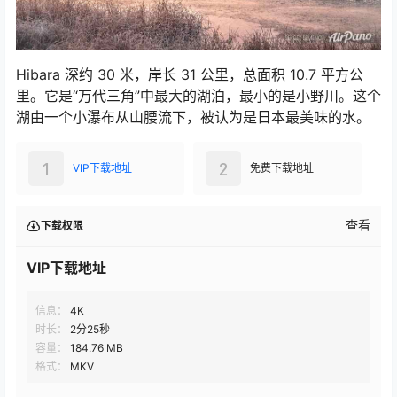
Hibara 深约 30 米，岸长 31 公里，总面积 10.7 平方公
里。它是“万代三角”中最大的湖泊，最小的是小野川。这个
湖由一个小瀑布从山腰流下，被认为是日本最美味的水。
1
2
VIP下载地址
免费下载地址
查看
下载权限
VIP下载地址
信息：
4K
时长：
2分25秒
容量：
184.76 MB
格式：
MKV