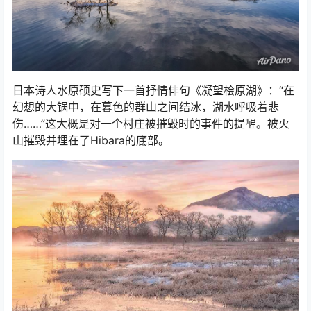
日本诗人水原硕史写下一首抒情俳句《凝望桧原湖》：“在
幻想的大锅中，在暮色的群山之间结冰，湖水呼吸着悲
伤……”这大概是对一个村庄被摧毁时的事件的提醒。被火
山摧毁并埋在了Hibara的底部。