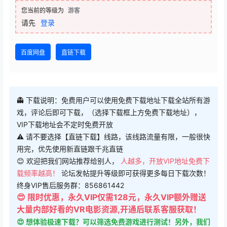
您当前的等级为
游客
请先
登录
百度网盘
直链下载
👻 下载说明：免费用户可以使用免费下载地址下载全站所有游
戏，评论后即可下载，（选择下载框上方免费下载地址），
VIP下载地址会不定时免费开放
⚠ 请不要选择【直链下载】线路，该线路流量有限，一般很快
用完，优先使用新直链跟千兆直链
😊 欢迎把我们网站推荐给别人，
人越多，开放VIP地址免费下
载频率越高！
论坛发帖提升等级即可获得更多每日下载次数！
终身VIP售后服务群：856861442
😍 限时优惠，永久VIP仅需128元，永久VIP额外赠送
大量内部好看的VR电影资源,开通后联系客服获取！
😍 想体验极速下载？可以筛选免费游戏进行测试！另外，我们