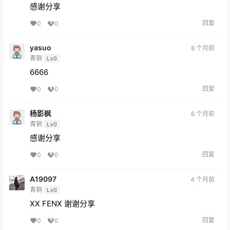
感谢分享
回复
0
0
yasuo
8 个月前
青铜
Lv0
6666
回复
0
0
杨影枫
6 个月前
青铜
Lv0
感谢分享
回复
0
0
A19097
4 个月前
青铜
Lv0
XX FENX 谢谢分享
回复
0
0