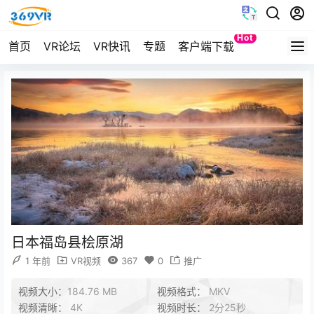
Hot
首页
VR论坛
VR快讯
专题
客户端下载
Quest
日本福岛县桧原湖
1 年前
VR视频
367
0
推广
视频大小：
184.76 MB
视频格式：
MKV
视频清晰：
4K
视频时长：
2分25秒