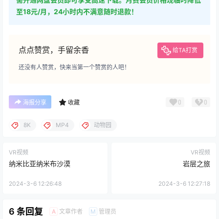
至18元/月，24小时内不满意随时退款！
点点赞赏，手留余香
给TA打赏
还没有人赞赏，快来当第一个赞赏的人吧！
0
0
海报分享
收藏
8K
MP4
动物园
VR视频
VR视频
纳米比亚纳米布沙漠
岩层之旅
2024-3-6 12:26:48
2024-3-6 12:27:18
6 条回复
文章作者
管理员
A
M