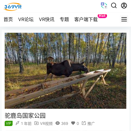
Hot
首页
VR论坛
VR快讯
专题
客户端下载
Quest
驼鹿岛国家公园
VIP
1 年前
VR视频
369
0
推广