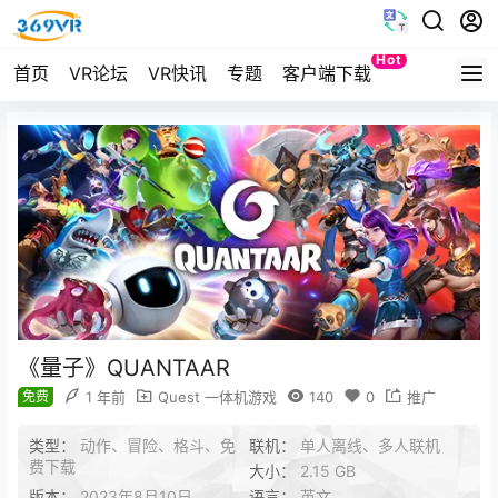
Hot
首页
VR论坛
VR快讯
专题
客户端下载
Quest
《量子》QUANTAAR
免费
1 年前
Quest 一体机游戏
140
0
推广
类型：
动作、冒险、格斗、免
联机：
单人离线、多人联机
费下载
大小：
2.15 GB
版本：
2023年8月10日
语言：
英文