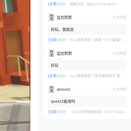
[文章]
来自：
超越沙盒（Beyond Sandbox）
监控默默
5 小时后
好玩。我就说
[文章]
来自：
Pico移植游戏《我是一只小猫猫》I Am Cat – Early Access
监控默默
5 小时后
好玩
[文章]
来自：
Pico移植游戏《亚利桑那阳光 重制版》Arizona Sunshine Remake
amoxicl
5 小时后
quest2能用吗
[文章]
来自：
《4XVR视频播放器》4XVR Video Player