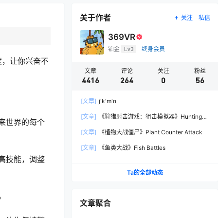
关于作者
关注
私信
369VR
铂金
Lv3
终身会员
度，让你兴奋不
文章
评论
关注
粉丝
4416
264
0
56
[文章]
j'k'm'n
[文章]
《狩猎射击游戏：狙击模拟器》Hunting
来世界的每个
Shooter: Sniper Simulator
[文章]
《植物大战僵尸》Plant Counter Attack
[文章]
《鱼类大战》Fish Battles
高技能，调整
Ta的全部动态
。
文章聚合