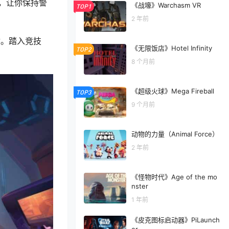
，让你保持警
《战壕》Warchasm VR
TOP1
2 年前
你。踏入竞技
《无限饭店》Hotel Infinity
TOP2
8 个月前
《超级火球》Mega Fireball
TOP3
9 个月前
动物的力量（Animal Force）
2 年前
《怪物时代》Age of the mo
nster
1 年前
《皮克图标启动器》PiLaunch