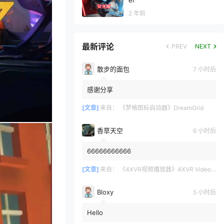
er
2 年前
最新评论
PREV
NEXT
散步的面包
7 小时后
感谢分享
[文章]
来自：
《梦格图标启动器》DreamGrid
香草天空
6 小时后
66666666666
[文章]
来自：
《4XVR视频播放器》4XVR Video Player
Bloxy
5 小时后
Hello