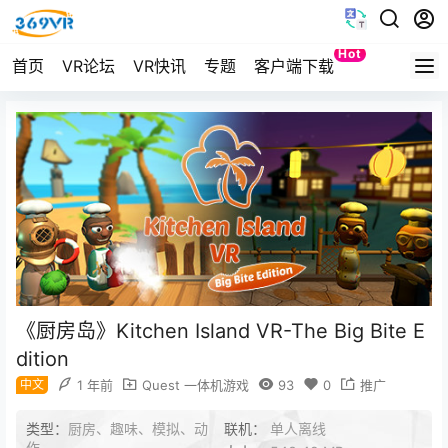
Hot
首页
VR论坛
VR快讯
专题
客户端下载
Quest
《厨房岛》Kitchen Island VR-The Big Bite E
dition
中文
1 年前
Quest 一体机游戏
93
0
推广
类型：
厨房、趣味、模拟、动
联机：
单人离线
作