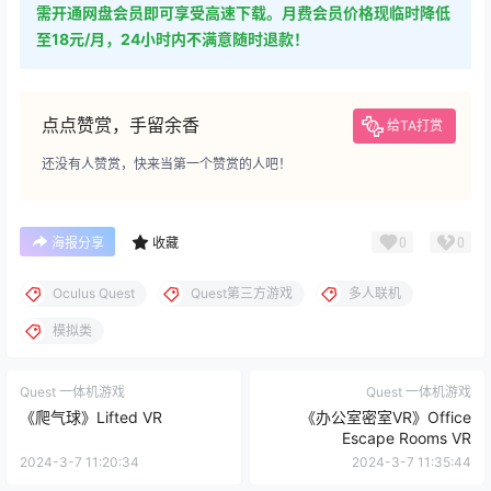
需开通网盘会员即可享受高速下载。月费会员价格现临时降低
至18元/月，24小时内不满意随时退款！
点点赞赏，手留余香
给TA打赏
还没有人赞赏，快来当第一个赞赏的人吧！
0
0
海报分享
收藏
Oculus Quest
Quest第三方游戏
多人联机
模拟类
Quest 一体机游戏
Quest 一体机游戏
《爬气球》Lifted VR
《办公室密室VR》Office
Escape Rooms VR
2024-3-7 11:20:34
2024-3-7 11:35:44