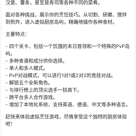
汉堡、薯条，甚至是寿司等各种不同的菜肴。
面对各种挑战，展示你的烹饪技巧。从切割、研磨、搅拌
到煎炸，进入虚拟厨房岛屿，精确地操作各种食材。
主要特点：
- 四个关卡，包括一个饥饿的末日首领和一个特殊的PvP岛
屿。
- 多种食谱和成分供你选择。
- 单人和多人模式。
- PvP对战模式，可以进行1对1或2对2的竞技对战。
- 解锁五个全新角色。
- 与排行榜上的顶尖选手一较高下。
- 跨平台多人合作游戏。
- 增加了本地化系统，支持英语、德语、中文等多种语言。
赶快来体验虚拟烹饪游戏，尽情享受这个独特的厨房体验
吧！