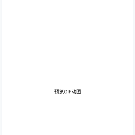
预览GIF动图