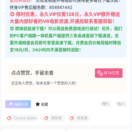
大量内部好看的VR电影资源,开通后联系客服获取！
😍 想体验极速下载？可以筛选免费游戏进行测试！另外，我们
的PC客户端跟一体机客户端提供三条高速直链下载通道，无
需开通网盘会员即可享受高速下载。月费会员价格现临时降低
至18元/月，24小时内不满意随时退款！
点点赞赏，手留余香
给TA打赏
还没有人赞赏，快来当第一个赞赏的人吧！
0
0
海报分享
收藏
Oculus Quest
模拟类
角色类
Quest 一体机游戏
Quest 一体机游戏
《僵尸逃脱：启示录》Zombie
《磁铁实验》Faraday’s