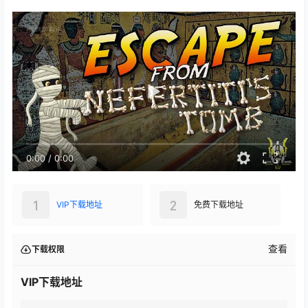
0:00
/
0:00
1
2
VIP下载地址
免费下载地址
查看
下载权限
VIP下载地址
大小：
646.15 MB
格式：
zip