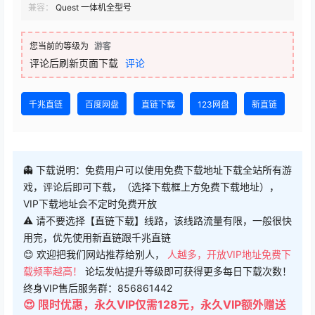
您当前的等级为
游客
评论后刷新页面下载
评论
千兆直链
百度网盘
直链下载
123网盘
新直链
👻 下载说明：免费用户可以使用免费下载地址下载全站所有游
戏，评论后即可下载，（选择下载框上方免费下载地址），
VIP下载地址会不定时免费开放
⚠ 请不要选择【直链下载】线路，该线路流量有限，一般很快
用完，优先使用新直链跟千兆直链
😊 欢迎把我们网站推荐给别人，
人越多，开放VIP地址免费下
载频率越高！
论坛发帖提升等级即可获得更多每日下载次数！
终身VIP售后服务群：856861442
😍 限时优惠，永久VIP仅需128元，永久VIP额外赠送
大量内部好看的VR电影资源,开通后联系客服获取！
😍 想体验极速下载？可以筛选免费游戏进行测试！另外，我们