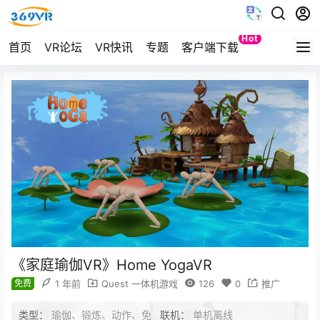
Hot
首页
VR论坛
VR快讯
专题
客户端下载
Quest
《家庭瑜伽VR》Home YogaVR
免费
1 年前
Quest 一体机游戏
126
0
推广
类型：
瑜伽、锻炼、动作、免
联机：
单机离线