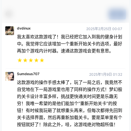
您必须登录或注册以后才能发表评论
登录
提交
dvdinux
2025年2月25日 00:07
我太喜欢这款游戏了！我已经把它加入到我的健身计划
中。我觉得它应该增加一个重新开始关卡的选项，最好
再加个游戏内计时器。速通这款游戏会更有意思。
★
★
★
★
★
Sumdeus707
2025年1月9日 01:32
这款游戏的操作手感太棒了，玩了一局之后，我竟然不
自觉地在下一局游戏里也用了同样的操作方式！梦幻般
的关卡设计丰富多样，挑战更快通关时间更是乐趣无