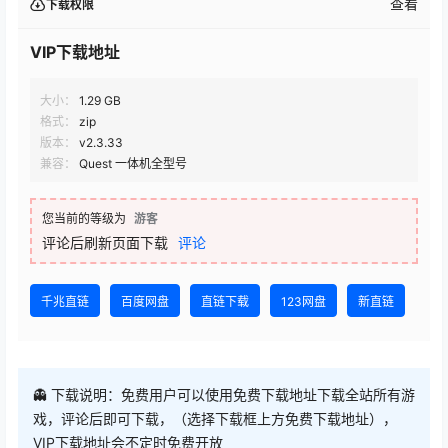
1
2
VIP下载地址
免费下载地址
查看
下载权限
VIP下载地址
大小：
1.29 GB
格式：
zip
版本：
v2.3.33
兼容：
Quest 一体机全型号
您当前的等级为
游客
评论后刷新页面下载
评论
千兆直链
百度网盘
直链下载
123网盘
新直链