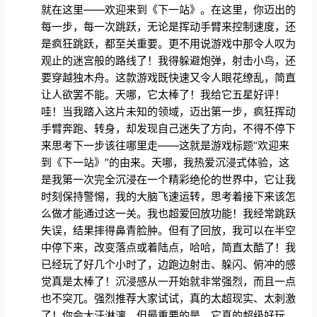
★
★
★
★
★
Taznic_Gaming
2023年12月9日 14:18
这款游戏应有尽有，它是一款完全沉浸式的跑酷游戏，
就在这里——欢迎来到《下一站》。在这里，你迈出的
每一步，每一次跳跃，无论是挥动手臂来控制速度，还
是疯狂跳跃，都至关重要。更不用说游戏中那令人叹为
观止的迷宫般的路线了！我得躲避炮弹，射击小鸟，还
要穿越独木舟。这款游戏既快速又令人眼花缭乱，简直
让人欲罢不能。天哪，它太棒了！我给它五星好评！
哇！当我踏入这片未知的领域，迈出第一步，疯狂挥动
手臂奔跑、转身，却发现自己迷失了方向，不得不停下
来思考下一步该往哪里走——这就是游戏标题“欢迎来
到《下一站》”的由来。天哪，我热爱沉浸式体验，这
是我第一次完全沉浸在一个精彩绝伦的世界中，它让我
时刻保持警惕，我的大脑飞速运转，思考着接下来该怎
么做才能通过这一关。我也超爱回放功能！我经常跳跃
失误，结果摔得鼻青脸肿。但有了回放，我可以在半空