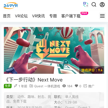
Hot
首页
VR论坛
VR快讯
专题
客户端下载
Quest
游戏评分：9.4
《下一步行动》Next Move
免费
1 年前
Quest 一体机游戏
184
0
推广
类型：
动作、趣味、射击、挑
联机：
单人离线
战、免费下载
大小：
1.29 GB
版本：
2025年5月29日
平台：
Quest、Quest 2、