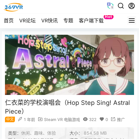
Hot
首页
VR论坛
VR快讯
专题
客户端下载
Quest
仁衣菜的学校演唱会（Hop Step Sing! Astral
Piece）
中文
1 年前
Steam VR 电脑游戏
322
0
推广
类型：
休闲、趣味、体验
大小：
854.58 MB