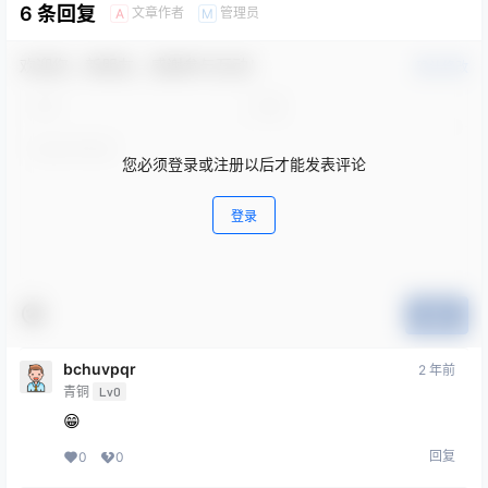
6 条回复
文章作者
管理员
A
M
欢迎您，新朋友，感谢参与互动！
确认修改
您必须登录或注册以后才能发表评论
登录
提交
bchuvpqr
2 年前
青铜
Lv0
😁
回复
0
0