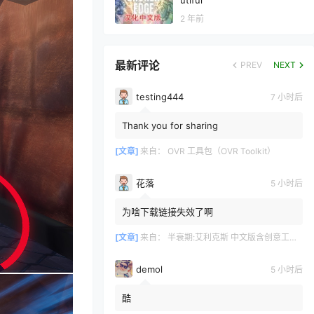
utiful
2 年前
最新评论
PREV
NEXT
testing444
7 小时后
Thank you for sharing
[文章]
来自：
OVR 工具包（OVR Toolkit）
花落
5 小时后
为啥下载链接失效了啊
[文章]
来自：
半衰期:艾利克斯 中文版含创意工坊地图（Half-Life: Alyx）
demol
5 小时后
酷