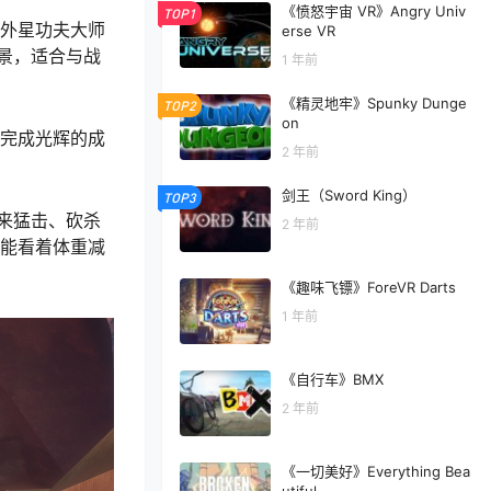
《愤怒宇宙 VR》Angry Univ
TOP1
与外星功夫大师
erse VR
景，适合与战
1 年前
《精灵地牢》Spunky Dunge
TOP2
on
你完成光辉的成
2 年前
剑王（Sword King）
TOP3
来猛击、砍杀
2 年前
还能看着体重减
《趣味飞镖》ForeVR Darts
1 年前
《自行车》BMX
2 年前
《一切美好》Everything Bea