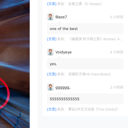
[文章]
来自：
反叛之鹰（G-Rebels）
Blaze7
5 小时后
one of the best
[文章]
来自：
《蝙蝠侠:阿卡姆之影》Batman: Arkham Shadow
Voidyeye
4 小时后
yes.
[文章]
来自：
坚硬的子弹VR (Hard Bullet)
gggggg、
2 小时前
5555555555555
[文章]
来自：
攀岩2中文汉化版《The Climb2》