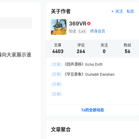
关于作者
关注
私信
369VR
铂金
Lv3
终身会员
文章
评论
关注
粉丝
4403
264
0
56
器向大家展示谁
[文章]
《回声漂移》Echo Drift
[文章]
《罕见景象》Durlabh Darshan
[文章]
[文章]
Ta的全部动态
文章聚合