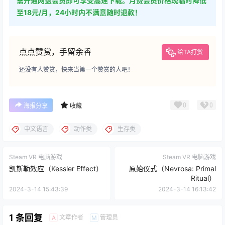
需开通网盘会员即可享受高速下载。月费会员价格现临时降低
至18元/月，24小时内不满意随时退款！
点点赞赏，手留余香
给TA打赏
还没有人赞赏，快来当第一个赞赏的人吧！
0
0
海报分享
收藏
中文语言
动作类
生存类
Steam VR 电脑游戏
Steam VR 电脑游戏
凯斯勒效应（Kessler Effect）
原始仪式（Nevrosa: Primal
Ritual）
2024-3-14 15:43:39
2024-3-14 16:13:42
1 条回复
文章作者
管理员
A
M