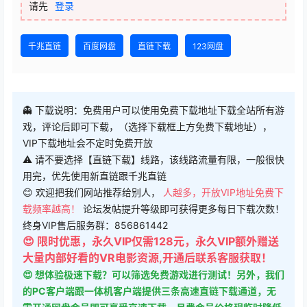
请先
登录
千兆直链
百度网盘
直链下载
123网盘
👻 下载说明：免费用户可以使用免费下载地址下载全站所有游
戏，评论后即可下载，（选择下载框上方免费下载地址），
VIP下载地址会不定时免费开放
⚠ 请不要选择【直链下载】线路，该线路流量有限，一般很快
用完，优先使用新直链跟千兆直链
😊 欢迎把我们网站推荐给别人，
人越多，开放VIP地址免费下
载频率越高！
论坛发帖提升等级即可获得更多每日下载次数！
终身VIP售后服务群：856861442
😍 限时优惠，永久VIP仅需128元，永久VIP额外赠送
大量内部好看的VR电影资源,开通后联系客服获取！
😍 想体验极速下载？可以筛选免费游戏进行测试！另外，我们
的PC客户端跟一体机客户端提供三条高速直链下载通道，无