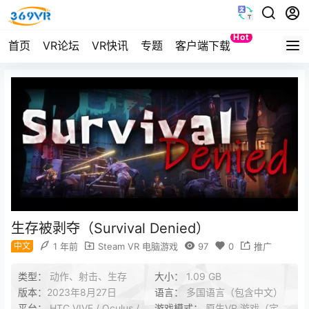
Hot
首页
VR论坛
VR快讯
专题
客户端下载
Quest
生存被剥夺（Survival Denied）
中文
1 年前
Steam VR 电脑游戏
97
0
推广
类型：
动作、射击、生存
大小：
1.09 GB
版本：
2023年8月27日
语言：
多国语言（包含中文）
平台：
HTC VIVE / Oculus /
游戏模式：
原生VR 游戏（定