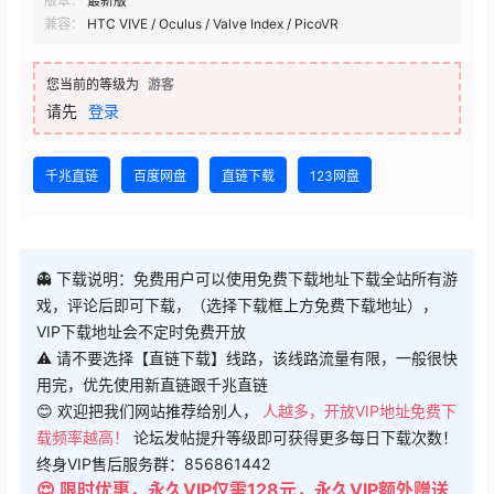
版本：
最新版
兼容：
HTC VIVE / Oculus / Valve Index / PicoVR
您当前的等级为
游客
请先
登录
千兆直链
百度网盘
直链下载
123网盘
👻 下载说明：免费用户可以使用免费下载地址下载全站所有游
戏，评论后即可下载，（选择下载框上方免费下载地址），
VIP下载地址会不定时免费开放
⚠ 请不要选择【直链下载】线路，该线路流量有限，一般很快
用完，优先使用新直链跟千兆直链
😊 欢迎把我们网站推荐给别人，
人越多，开放VIP地址免费下
载频率越高！
论坛发帖提升等级即可获得更多每日下载次数！
终身VIP售后服务群：856861442
😍 限时优惠，永久VIP仅需128元，永久VIP额外赠送