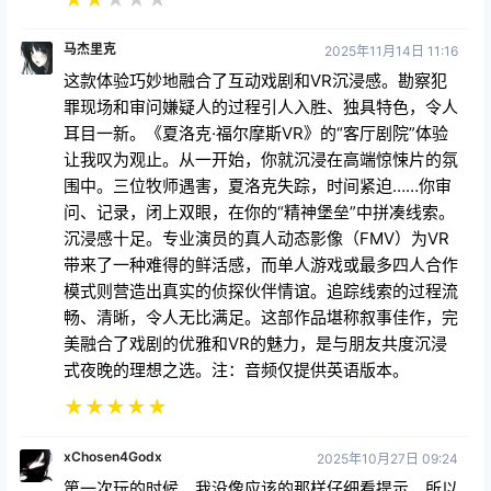
马杰里克
2025年11月14日 11:16
这款体验巧妙地融合了互动戏剧和VR沉浸感。勘察犯
罪现场和审问嫌疑人的过程引人入胜、独具特色，令人
耳目一新。《夏洛克·福尔摩斯VR》的“客厅剧院”体验
让我叹为观止。从一开始，你就沉浸在高端惊悚片的氛
围中。三位牧师遇害，夏洛克失踪，时间紧迫……你审
问、记录，闭上双眼，在你的“精神堡垒”中拼凑线索。
沉浸感十足。专业演员的真人动态影像（FMV）为VR
带来了一种难得的鲜活感，而单人游戏或最多四人合作
模式则营造出真实的侦探伙伴情谊。追踪线索的过程流
畅、清晰，令人无比满足。这部作品堪称叙事佳作，完
美融合了戏剧的优雅和VR的魅力，是与朋友共度沉浸
式夜晚的理想之选。注：音频仅提供英语版本。
★
★
★
★
★
xChosen4Godx
2025年10月27日 09:24
第一次玩的时候，我没像应该的那样仔细看提示，所以