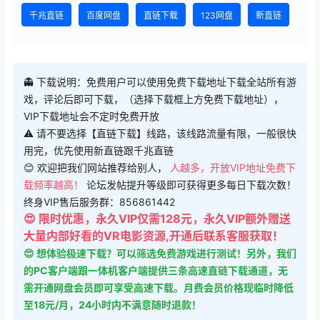
千兆直链
百度网盘
直链下载
123网盘
新直链
👻 下载说明：免费用户可以使用免费下载地址下载全站所有游
戏，评论后即可下载，（选择下载框上方免费下载地址），
VIP下载地址会不定时免费开放
⚠ 请不要选择【直链下载】线路，该线路流量有限，一般很快
用完，优先使用新直链跟千兆直链
😊 欢迎把我们网站推荐给别人，
人越多，开放VIP地址免费下
载频率越高！
论坛发帖提升等级即可获得更多每日下载次数！
终身VIP售后服务群：856861442
😍 限时优惠，永久VIP仅需128元，永久VIP额外赠送
大量内部好看的VR电影资源,开通后联系客服获取！
😍 想体验极速下载？可以筛选免费游戏进行测试！另外，我们
的PC客户端跟一体机客户端提供三条高速直链下载通道，无
需开通网盘会员即可享受高速下载。月费会员价格现临时降低
至18元/月，24小时内不满意随时退款！