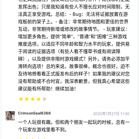
发挥出色；只是我知道有些人不擅长应对时间限制，无
法真正享受游戏。总结：- Bug：无法将证据放置在游
戏板前的架子上。- 备注：非常期待地图和更佳的世界
互动，非常期待新增或修改的故事情节。 - 玩家建议：
增加更多角色，提供“简单”、“普通”和“困难”三种游戏
难度选项，以适应不同年龄和智力水平的玩家，提供易
于阅读的证据选项（有些人看不懂草书或有阅读障
碍），以及提供非限时游戏模式？另外，请务必添加平
滑转向选项！总的来说，故事很棒，概念也很好，迫不
及待地想看看正式版发布后的样子！如果我的建议对您
没有帮助或不合时宜，我深表歉意，但我真心希望这些
建议能有所帮助！继续加油！
★
★
★
★
★
CrimsonSeal6366
2025年1月27日 11:50
一个人玩很有趣。但和两个朋友一起玩的时候，总有一
个玩家在游戏里看不到。