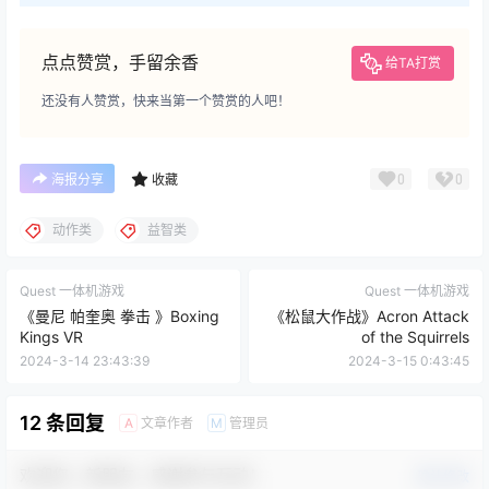
点点赞赏，手留余香
给TA打赏
还没有人赞赏，快来当第一个赞赏的人吧！
0
0
海报分享
收藏
动作类
益智类
Quest 一体机游戏
Quest 一体机游戏
《曼尼 帕奎奥 拳击 》Boxing
《松鼠大作战》Acron Attack
Kings VR
of the Squirrels
2024-3-14 23:43:39
2024-3-15 0:43:45
12 条回复
文章作者
管理员
A
M
欢迎您，新朋友，感谢参与互动！
确认修改