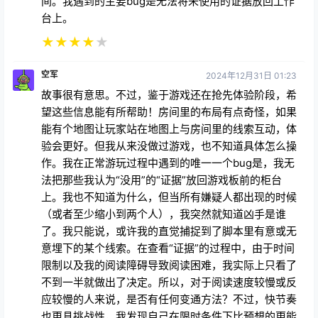
间。我遇到的主要bug是无法将未使用的证据放回工作
台上。
★
★
★
★
★
空军
2024年12月31日 01:23
故事很有意思。不过，鉴于游戏还在抢先体验阶段，希
望这些信息能有所帮助！房间里的布局有点奇怪，如果
能有个地图让玩家站在地图上与房间里的线索互动，体
验会更好。但我从来没做过游戏，也不知道具体怎么操
作。我在正常游玩过程中遇到的唯一一个bug是，我无
法把那些我认为“没用”的“证据”放回游戏板前的柜台
上。我也不知道为什么，但当所有嫌疑人都出现的时候
（或者至少缩小到两个人），我突然就知道凶手是谁
了。我只能说，或许我的直觉捕捉到了脚本里有意或无
意埋下的某个线索。在查看“证据”的过程中，由于时间
限制以及我的阅读障碍导致阅读困难，我实际上只看了
不到一半就做出了决定。所以，对于阅读速度较慢或反
应较慢的人来说，是否有任何变通方法？不过，快节奏
也更具挑战性，我发现自己在限时条件下比预想的更能