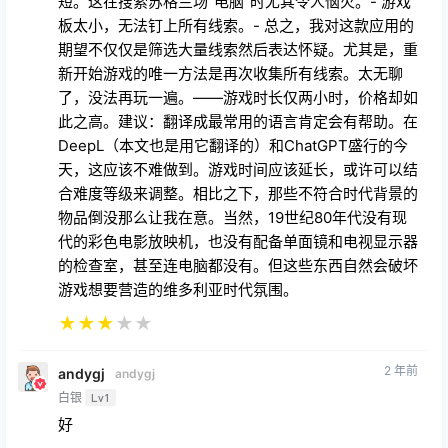
短。这在搜索苏格兰场“电脑”时尤其令人恼火。- 游戏
板太小，无法钉上所有线索。- 总之，我对这款应用的
期望不仅仅是筛选大量线索然后表达怀疑。尤其是，重
新开始游戏的唯一方法是再次收集所有线索。太无聊
了，没法再玩一遍。——游戏时长仅两小时，价格却如
此之高。建议：翻译成最常用的语言肯定会有帮助。在
DeepL（本文也是用它翻译的）和ChatGPT盛行的今
天，这应该不难做到。游戏时间应该延长，或许可以结
合难度等级来调整。相比之下，那些不符合时代背景的
物品倒没那么让我在意。当然，19世纪80年代没有现
代的彩色电影放映机，也没有配备单面镜和电视显示器
的检查室，甚至连电脑都没有。但这些东西自然会破坏
游戏想要营造的维多利亚时代氛围。
★
★
★
★
★
2 年前
andygj
andygj
白银
Lv1
好