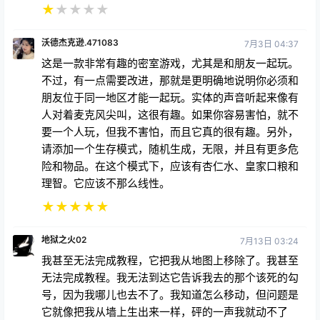
★
★
★
★
★
沃德杰克逊.471083
7月3日 04:37
这是一款非常有趣的密室游戏，尤其是和朋友一起玩。
不过，有一点需要改进，那就是更明确地说明你必须和
朋友位于同一地区才能一起玩。实体的声音听起来像有
人对着麦克风尖叫，这很有趣。如果你容易害怕，就不
要一个人玩，但我不害怕，而且它真的很有趣。另外，
请添加一个生存模式，随机生成，无限，并且有更多危
险和物品。在这个模式下，应该有杏仁水、皇家口粮和
理智。它应该不那么线性。
★
★
★
★
★
地狱之火02
7月13日 03:24
我甚至无法完成教程，它把我从地图上移除了。我甚至
无法完成教程。我无法到达它告诉我去的那个该死的勾
号，因为我哪儿也去不了。我知道怎么移动，但问题是
它就像把我从墙上生出来一样，砰的一声我就动不了