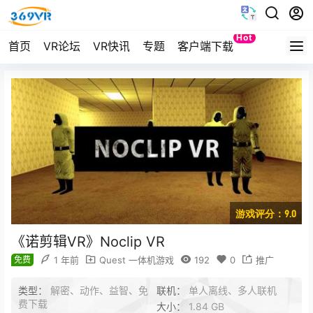
Hot
首页
VR论坛
VR快讯
专题
客户端下载
Quest
游戏评分：9.0
《诺剪辑VR》Noclip VR
免费
1 年前
Quest 一体机游戏
192
0
推广
类型：
解密、动作、益智、免
联机：
单人离线、多人联机
费下载
大小：
1.84 GB