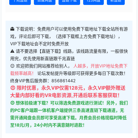
千兆直链
百度网盘
直链下载
123网盘
新直链
👻 下载说明：免费用户可以使用免费下载地址下载全站所有游
戏，评论后即可下载，（选择下载框上方免费下载地址），
VIP下载地址会不定时免费开放
⚠ 请不要选择【直链下载】线路，该线路流量有限，一般很快
用完，优先使用新直链跟千兆直链
😊 欢迎把我们网站推荐给别人，
人越多，开放VIP地址免费下
载频率越高！
论坛发帖提升等级即可获得更多每日下载次数！
终身VIP售后服务群：856861442
😍 限时优惠，永久VIP仅需128元，永久VIP额外赠送
大量内部好看的VR电影资源,开通后联系客服获取！
😍 想体验极速下载？可以筛选免费游戏进行测试！另外，我们
的PC客户端跟一体机客户端提供三条高速直链下载通道，无
需开通网盘会员即可享受高速下载。月费会员价格现临时降低
至18元/月，24小时内不满意随时退款！