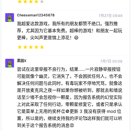
★
★
★
★
★
Cheeseman12345678
7月27日 09:49
我超爱这款游戏，我所有的朋友都赞不绝口。强烈推
荐，尤其因为它基本免费。超棒的游戏！和朋友一起玩
更棒，尖叫声更是锦上添花！😄
★
★
★
★
★
黑园X
7月7日 00:08
尝试在这里举报不良行为，结果……一片寂静举报按钮
可能就像个幽灵，它消失了，不会困扰任何人，也不会
解决任何问题与此同时，有毒玩家不停地咒骂，就像这
是开放麦克风之夜一样如果你想被听到，那就去和墙说
话至少墙不会忽视你一颗星，因为报告系统的幻觉实际
上对此采取了任何行动，零颗星修复它，或者只是承认
它是菜单上无用的奖杯👏🚫更新 3 我没有获得 mod 位
置，所以是的，继续支持我的评论🥰这样我们就可以听
到关于这个报告系统的消息😡