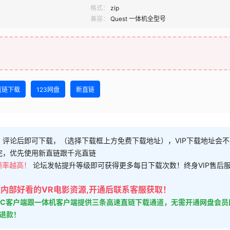
格式：
zip
兼容：
Quest 一体机全型号
直链下载
123网盘
新直链
，评论后即可下载，（选择下载框上方免费下载地址），VIP下载地址会
完，优先使用新直链跟千兆直链
频率越高！
论坛发帖提升等级即可获得更多每日下载次数！终身VIP售后
大量内部好看的VR电影资源,开通后联系客服获取！
的PC客户端跟一体机客户端提供三条高速直链下载通道，无需开通网盘会员
时退款！