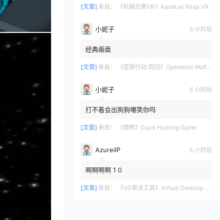
[文章]
来自：
《机械忍者VR》Karakuri Ninja VR
小妮子
6 小时后
经典画面
[文章]
来自：
《恶狼行动 回归》Operation Wolf Returns: First Mission VR
小妮子
6 小时后
打不着会出狗狗嘲笑你吗
[文章]
来自：
《猎鸭》Duck Hunting Game
AzureilP
5 小时后
啊啊啊啊 1 0
[文章]
来自：
《VD串流工具》Virtual Desktop 破解版