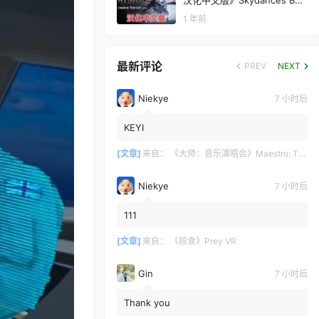
汉化中文版》Skydances BEH
EMOTH
1 年前
最新评论
PREV
NEXT
Niekye
7 小时后
KEYI
[文章]
来自：
《大师：音乐演唱会》Maestro: The Masterclass
Niekye
7 小时后
111
[文章]
来自：
《掠食》Prey VR
Gin
7 小时后
Thank you