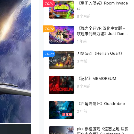
《房间入侵者》Room Invade
TOP1
rs
8 个月前
《舞力全开VR 汉化中文版 –
TOP2
欢迎来到舞力城》Just Dance
VR – Welcome to Dancity
1 年前
刀剑决斗（Hellish Quart）
TOP3
3 年前
《记忆》MEMOREUM
9 个月前
《四角蜂设计》Quadrobee
2 年前
pico移植游戏《遗忘之地 巨兽