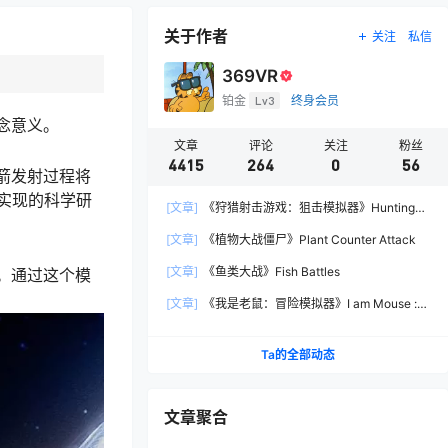
关于作者
关注
私信
369VR
铂金
Lv3
终身会员
纪念意义。
文章
评论
关注
粉丝
4415
264
0
56
箭发射过程将
实现的科学研
[文章]
《狩猎射击游戏：狙击模拟器》Hunting
Shooter: Sniper Simulator
[文章]
《植物大战僵尸》Plant Counter Attack
[文章]
《鱼类大战》Fish Battles
理。通过这个模
[文章]
《我是老鼠：冒险模拟器》I am Mouse :
Adventure Simulator
Ta的全部动态
文章聚合