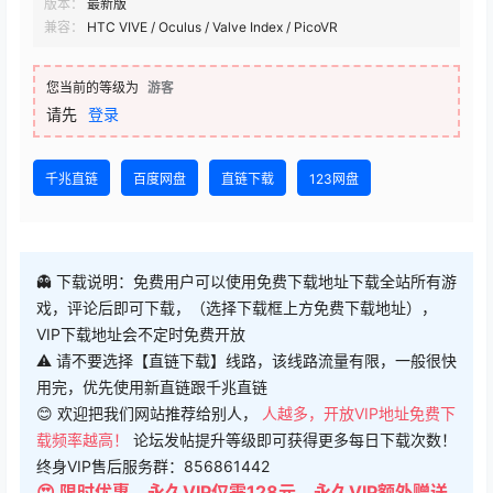
版本：
最新版
兼容：
HTC VIVE / Oculus / Valve Index / PicoVR
您当前的等级为
游客
请先
登录
千兆直链
百度网盘
直链下载
123网盘
👻 下载说明：免费用户可以使用免费下载地址下载全站所有游
戏，评论后即可下载，（选择下载框上方免费下载地址），
VIP下载地址会不定时免费开放
⚠ 请不要选择【直链下载】线路，该线路流量有限，一般很快
用完，优先使用新直链跟千兆直链
😊 欢迎把我们网站推荐给别人，
人越多，开放VIP地址免费下
载频率越高！
论坛发帖提升等级即可获得更多每日下载次数！
终身VIP售后服务群：856861442
😍 限时优惠，永久VIP仅需128元，永久VIP额外赠送