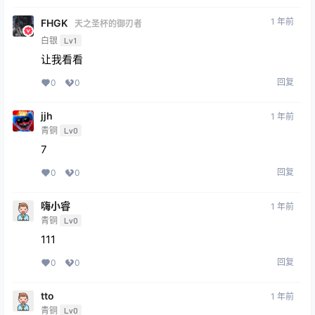
1 年前
FHGK
天之圣杯的御刃者
白银
Lv1
让我看看
回复
0
0
jjh
1 年前
青铜
Lv0
7
回复
0
0
嗨小睿
1 年前
青铜
Lv0
111
回复
0
0
tto
1 年前
青铜
Lv0