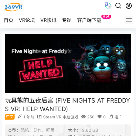
Hot
首页
VR论坛
VR快讯
专题
客户端下载
Quest
玩具熊的五夜后宫 (FIVE NIGHTS AT FREDDY
S VR: HELP WANTED)
中文
1 年前
Steam VR 电脑游戏
250
0
推广
类型：
恐怖、动作、吓尿
大小：
9.82 GB