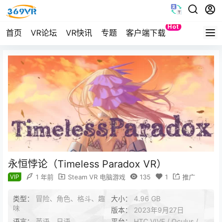
Hot
首页
VR论坛
VR快讯
专题
客户端下载
Quest
永恒悖论（Timeless Paradox VR）
VIP
1 年前
Steam VR 电脑游戏
135
1
推广
类型：
冒险、角色、格斗、趣
大小：
4.96 GB
味
版本：
2023年9月27日
语言：
英语、日语
平台：
HTC VIVE / Oculus /