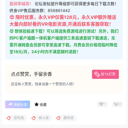
载频率越高！
论坛发帖提升等级即可获得更多每日下载次数！
终身VIP售后服务群：856861442
😍 限时优惠，永久VIP仅需128元，永久VIP额外赠送
大量内部好看的VR电影资源,开通后联系客服获取！
😍 想体验极速下载？可以筛选免费游戏进行测试！另外，我们
的PC客户端跟一体机客户端提供三条高速直链下载通道，无
需开通网盘会员即可享受高速下载。月费会员价格现临时降低
至18元/月，24小时内不满意随时退款！
点点赞赏，手留余香
给TA打赏
还没有人赞赏，快来当第一个赞赏的人吧！
1
0
海报分享
收藏
冒险类
格斗类
趣味类