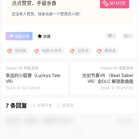
点点赞赏，手留余香
给TA打赏
还没有人赞赏，快来当第一个赞赏的人吧！
0
0
海报分享
收藏
休闲类
电脑VR游戏
益智类
趣味类
Steam VR 电脑游戏
Steam VR 电脑游戏
幸运的小狐狸（Luckys Tale
光剑节奏VR （Beat Saber
VR）
VR）全DLC 解锁歌曲版
2024-3-16 7:43:43
2024-3-16 8:17:02
7 条回复
文章作者
管理员
A
M
欢迎您，新朋友，感谢参与互动！
确认修改