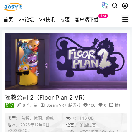
Hot
首页
VR论坛
VR快讯
专题
客户端下载
Quest
拯救公司 2（Floor Plan 2 VR）
积分
8 个月前
Steam VR 电脑游戏
160
0
推广
类型：
益智、休闲、趣味
大小：
1.16 GB
版本：
2025年12月6日
语言：
多国语言
v20265102
平台：
HTC VIVE / Oculus /