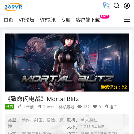
Hot
首页
VR论坛
VR快讯
专题
客户端下载
Quest
游戏评分：9.2
《致命闪电战》Mortal Blitz
预告
1 年前
Quest 一体机游戏
132
0
推广
类型：
动作、射击、冒险、恐
联机：
单人离线
怖
大小：
1,011.64 MB
版本：
2025年5月29日
语言：
多国语言(包含中文)