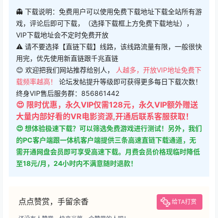
👻 下载说明：免费用户可以使用免费下载地址下载全站所有游
戏，评论后即可下载，（选择下载框上方免费下载地址），
VIP下载地址会不定时免费开放
⚠ 请不要选择【直链下载】线路，该线路流量有限，一般很快
用完，优先使用新直链跟千兆直链
😊 欢迎把我们网站推荐给别人，
人越多，开放VIP地址免费下
载频率越高！
论坛发帖提升等级即可获得更多每日下载次数！
终身VIP售后服务群：856861442
😍 限时优惠，永久VIP仅需128元，永久VIP额外赠送
大量内部好看的VR电影资源,开通后联系客服获取！
😍 想体验极速下载？可以筛选免费游戏进行测试！另外，我们
的PC客户端跟一体机客户端提供三条高速直链下载通道，无
需开通网盘会员即可享受高速下载。月费会员价格现临时降低
至18元/月，24小时内不满意随时退款！
点点赞赏，手留余香
给TA打赏