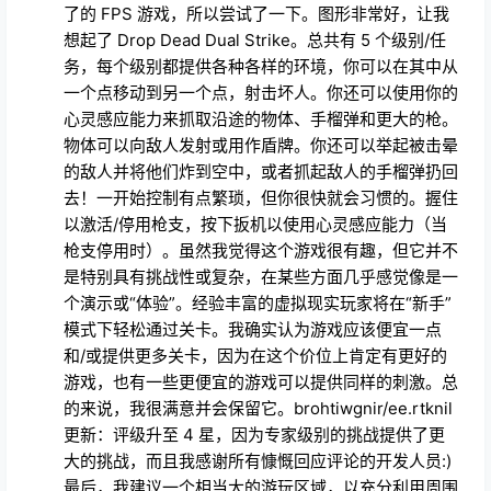
了的 FPS 游戏，所以尝试了一下。图形非常好，让我
想起了 Drop Dead Dual Strike。总共有 5 个级别/任
务，每个级别都提供各种各样的环境，你可以在其中从
一个点移动到另一个点，射击坏人。你还可以使用你的
心灵感应能力来抓取沿途的物体、手榴弹和更大的枪。
物体可以向敌人发射或用作盾牌。你还可以举起被击晕
的敌人并将他们炸到空中，或者抓起敌人的手榴弹扔回
去！一开始控制有点繁琐，但你很快就会习惯的。握住
以激活/停用枪支，按下扳机以使用心灵感应能力（当
枪支停用时）。虽然我觉得这个游戏很有趣，但它并不
是特别具有挑战性或复杂，在某些方面几乎感觉像是一
个演示或“体验”。经验丰富的虚拟现实玩家将在“新手”
模式下轻松通过关卡。我确实认为游戏应该便宜一点
和/或提供更多关卡，因为在这个价位上肯定有更好的
游戏，也有一些更便宜的游戏可以提供同样的刺激。总
的来说，我很满意并会保留它。brohtiwgnir/ee.rtknil
更新：评级升至 4 星，因为专家级别的挑战提供了更
大的挑战，而且我感谢所有慷慨回应评论的开发人员:)
最后，我建议一个相当大的游玩区域，以充分利用周围