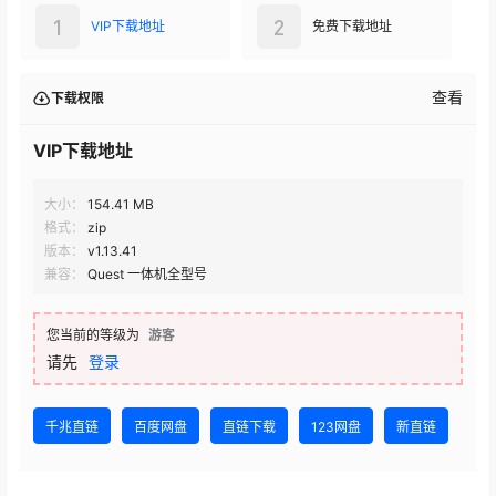
1
2
VIP下载地址
免费下载地址
查看
下载权限
VIP下载地址
大小：
154.41 MB
格式：
zip
版本：
v1.13.41
兼容：
Quest 一体机全型号
您当前的等级为
游客
请先
登录
千兆直链
百度网盘
直链下载
123网盘
新直链