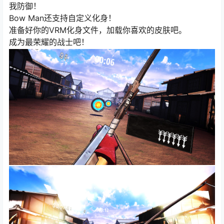
我防御！
Bow Man还支持自定义化身！
准备好你的VRM化身文件，加载你喜欢的皮肤吧。
成为最荣耀的战士吧！