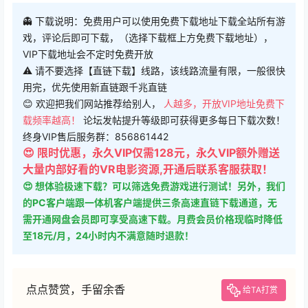
👻 下载说明：免费用户可以使用免费下载地址下载全站所有游
戏，评论后即可下载，（选择下载框上方免费下载地址），
VIP下载地址会不定时免费开放
⚠ 请不要选择【直链下载】线路，该线路流量有限，一般很快
用完，优先使用新直链跟千兆直链
😊 欢迎把我们网站推荐给别人，
人越多，开放VIP地址免费下
载频率越高！
论坛发帖提升等级即可获得更多每日下载次数！
终身VIP售后服务群：856861442
😍 限时优惠，永久VIP仅需128元，永久VIP额外赠送
大量内部好看的VR电影资源,开通后联系客服获取！
😍 想体验极速下载？可以筛选免费游戏进行测试！另外，我们
的PC客户端跟一体机客户端提供三条高速直链下载通道，无
需开通网盘会员即可享受高速下载。月费会员价格现临时降低
至18元/月，24小时内不满意随时退款！
点点赞赏，手留余香
给TA打赏