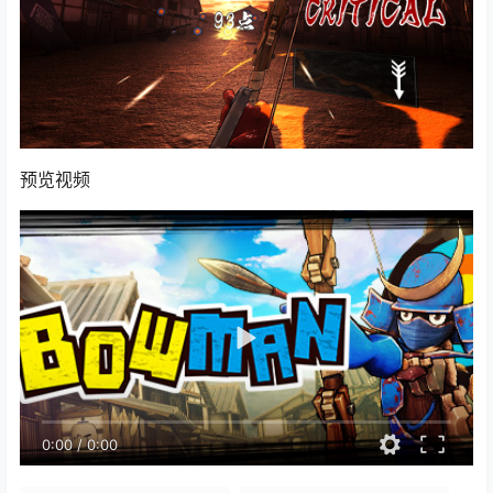
预览视频
0:00
/
0:00