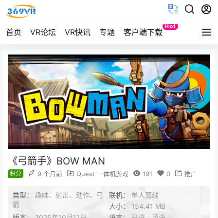
Hot
首页
VR论坛
VR快讯
专题
客户端下载
Quest
《弓箭手》BOW MAN
积分
9 个月前
Quest 一体机游戏
191
0
推广
类型：
趣味、射击、动作、弓
联机：
单人离线
箭
大小：
154.41 MB
版本：
2025年10月11日
语言：
日语、英语