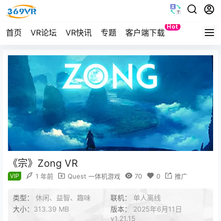
Hot
首页
VR论坛
VR快讯
专题
客户端下载
Quest
《宗》Zong VR
VIP
1 年前
Quest 一体机游戏
70
0
推广
类型：
休闲、益智、趣味
联机：
单人离线
大小：
313.39 MB
版本：
2025年6月11日
v1.21.15