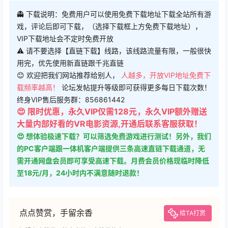
👻 下载说明：免费用户可以使用免费下载地址下载全站所有游
戏，评论后即可下载，（选择下载框上方免费下载地址），
VIP下载地址会不定时免费开放
⚠ 请不要选择【直链下载】线路，该线路流量有限，一般很快
用完，优先使用新直链跟千兆直链
😊 欢迎把我们网站推荐给别人，
人越多，开放VIP地址免费下
载频率越高！
论坛发帖提升等级即可获得更多每日下载次数！
终身VIP售后服务群：856861442
😍 限时优惠，永久VIP仅需128元，永久VIP额外赠送
大量内部好看的VR电影资源,开通后联系客服获取！
😍 想体验极速下载？可以筛选免费游戏进行测试！另外，我们
的PC客户端跟一体机客户端提供三条高速直链下载通道，无
需开通网盘会员即可享受高速下载。月费会员价格现临时降低
至18元/月，24小时内不满意随时退款！
点点赞赏，手留余香
给TA打赏