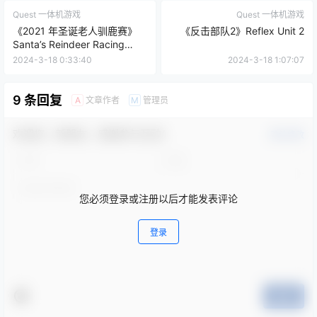
Quest 一体机游戏
Quest 一体机游戏
《2021 年圣诞老人驯鹿赛》
《反击部队2》Reflex Unit 2
Santa’s Reindeer Racing
2021
2024-3-18 0:33:40
2024-3-18 1:07:07
9 条回复
文章作者
管理员
A
M
欢迎您，新朋友，感谢参与互动！
确认修改
您必须登录或注册以后才能发表评论
登录
提交