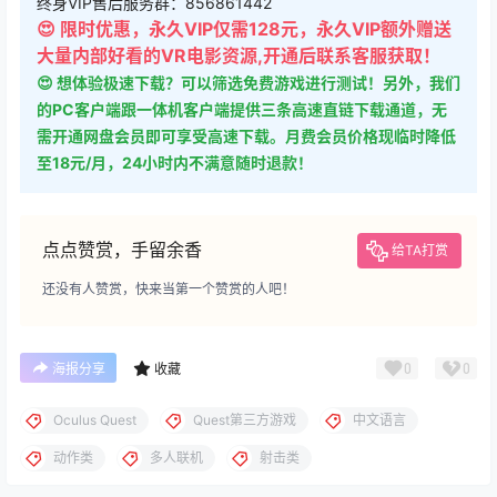
终身VIP售后服务群：856861442
😍 限时优惠，永久VIP仅需128元，永久VIP额外赠送
大量内部好看的VR电影资源,开通后联系客服获取！
😍 想体验极速下载？可以筛选免费游戏进行测试！另外，我们
的PC客户端跟一体机客户端提供三条高速直链下载通道，无
需开通网盘会员即可享受高速下载。月费会员价格现临时降低
至18元/月，24小时内不满意随时退款！
点点赞赏，手留余香
给TA打赏
还没有人赞赏，快来当第一个赞赏的人吧！
0
0
海报分享
收藏
Oculus Quest
Quest第三方游戏
中文语言
动作类
多人联机
射击类