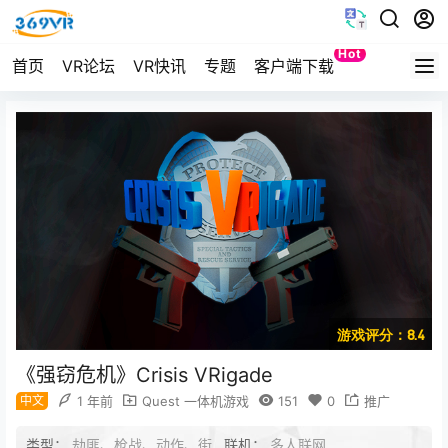
Hot
首页
VR论坛
VR快讯
专题
客户端下载
Quest
游戏评分：8.4
《强窃危机》Crisis VRigade
中文
1 年前
Quest 一体机游戏
151
0
推广
类型：
劫匪、枪战、动作、街
联机：
多人联网