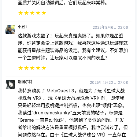
画质并关闭自动微调后，它们玩起来非常棒。
★
★
★
★
★
小丑1
2025年8月6日 02:06
这款游戏太酷了！玩起来真是爽爆了。如果你是星战
迷，你肯定会爱上这款游戏！我喜欢这种通过玩游戏就
能获得星战主题装饰品的设定。我有个建议，不如添加
一个主题时钟，让玩家可以赢取不同的表盘？
★
★
★
★
★
斯图尔特
2025年4月20日 07:08
我特意购买了 MetaQuest 3，就是为了玩《星球大战
弹珠台 VR》。玩《星球大战弹珠台 VR》时，即使我
只是轻轻地用扳机键控制挡板，也会出现“倾斜”现象。
我读过“drunkymcskunky”五天前发的帖子，标题是
“Grame 一直自动倾斜”，他遇到了类似的问题。开发
者给出的解决方法是重置模拟摇杆，我也尝试过了，但
问题依然存在。由于《星球大战弹珠台 VR》一直存在