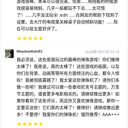
游戏很棒，本来可以很完美，但是……用挡板的时候游
戏很容易倾斜，几乎一局都玩不下去……太可惜
了！……几乎没法玩🤬 :edit ……在网友的帮助下找到了
设置，去大厅的电视里关掉桌子自动倾斜功能！……现
在可以给五星好评了。
★
★
★
★
★
MeadowRain92
2026年1月31日 07:13
我必须说，这些是我玩过的最棒的弹珠游戏！你们做得
太棒了！我是说，真的太棒了！这些游戏的画面，以及
你们在背景、动画等等所有方面倾注的心血，都令人惊
叹！我被彻底震撼了！我太爱这些弹珠机了！请你们多
做一些吧！我建议可以做一些泰坦尼克号主题的，万圣
节主题的，或者更多电影相关的。请继续推出更多！如
果你看到了这条评论，而且你又喜欢弹珠游戏，那你一
定要买这些！它们真的太棒了！做得好！请继续推出更
多！不要停！我爱你们的弹珠机！强烈推荐！AAA+++
★
★
★
★
★