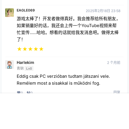
EAGLE069
2025年2月18日 23:58
游戏太棒了！开发者做得真好。我会推荐给所有朋友，
如果销量好的话，我还会上传一个YouTube视频来帮
忙宣传……哈哈。想看的话就给我发消息吧。做得太棒
了！
★
★
★
★
★
Harlekim
2 个月前
青铜
Lv0
Eddig csak PC verzióban tudtam játszani vele.
Remélem most a sisakkal is működni fog.
回复
0
0
首页
专题
会员
搜索
菜单
我的
Copyright © 2026
369VR
查询 27 次，耗时 0.3762 秒