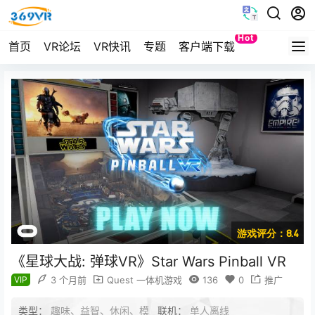
Hot
首页
VR论坛
VR快讯
专题
客户端下载
Quest
游戏评分：8.4
《星球大战: 弹球VR》Star Wars Pinball VR
VIP
3 个月前
Quest 一体机游戏
136
0
推广
类型：
趣味、益智、休闲、模
联机：
单人离线