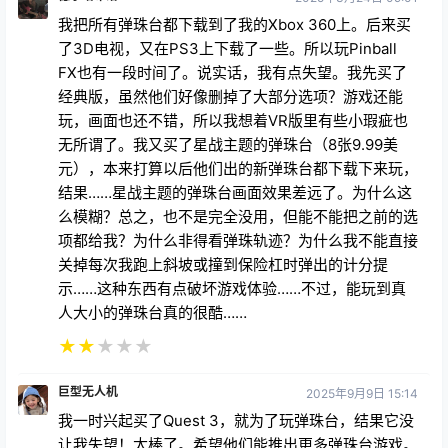
我把所有弹珠台都下载到了我的Xbox 360上。后来买
了3D电视，又在PS3上下载了一些。所以玩Pinball
FX也有一段时间了。说实话，我有点失望。我先买了
经典版，虽然他们好像删掉了大部分选项？游戏还能
玩，画面也还不错，所以我想着VR版里有些小瑕疵也
无所谓了。我又买了星战主题的弹珠台（8张9.99美
元），本来打算以后他们出的新弹珠台都下载下来玩，
结果……星战主题的弹珠台画面效果差远了。为什么这
么模糊？总之，也不是完全没用，但能不能把之前的选
项都给我？为什么非得看弹珠轨迹？为什么我不能直接
关掉每次我跑上斜坡或撞到保险杠时弹出的计分提
示……这种东西有点破坏游戏体验……不过，能玩到真
人大小的弹珠台真的很酷……
★
★
★
★
★
巨型无人机
2025年9月9日 15:14
我一时兴起买了Quest 3，就为了玩弹珠台，结果它没
让我失望！太棒了。希望他们能推出更多弹珠台游戏。