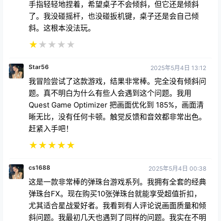
手指轻轻地捏着，希望桌子不会倾斜，但它还是倾斜
了。我没碰摇杆，也没碰扳机键，桌子还是会自己倾
斜。这根本没法玩。
★
★
★
★
★
Star56
2025年5月4日 13:12
我冒险尝试了这款游戏，结果非常棒。完全没有倾斜问
题。真不明白为什么有些人会遇到这个问题。我用
Quest Game Optimizer 把画面优化到 185%，画面清
晰无比，没有任何卡顿。触觉反馈和音效都非常出色。
赶紧入手吧！
★
★
★
★
★
cs1688
2025年5月4日 00:38
这是一款非常棒的弹珠台游戏系列。我拥有全套的经典
弹珠台FX。现在购买10张弹珠台就能享受超值折扣，
尤其适合星战爱好者。我看到有人评论说画面质量和倾
斜问题。我最初几天也遇到了同样的问题。我实在不明