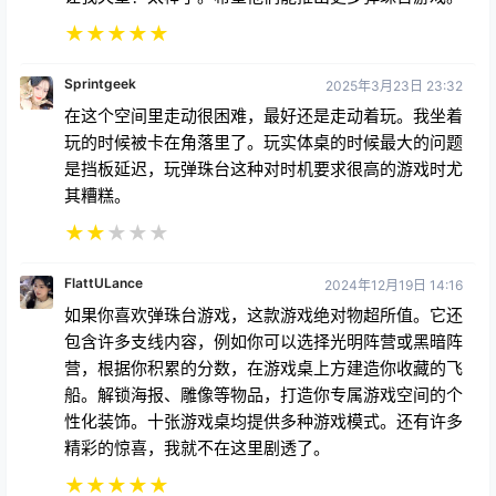
★
★
★
★
★
Sprintgeek
2025年3月23日 23:32
在这个空间里走动很困难，最好还是走动着玩。我坐着
玩的时候被卡在角落里了。玩实体桌的时候最大的问题
是挡板延迟，玩弹珠台这种对时机要求很高的游戏时尤
其糟糕。
★
★
★
★
★
FlattULance
2024年12月19日 14:16
如果你喜欢弹珠台游戏，这款游戏绝对物超所值。它还
包含许多支线内容，例如你可以选择光明阵营或黑暗阵
营，根据你积累的分数，在游戏桌上方建造你收藏的飞
船。解锁海报、雕像等物品，打造你专属游戏空间的个
性化装饰。十张游戏桌均提供多种游戏模式。还有许多
精彩的惊喜，我就不在这里剧透了。
★
★
★
★
★