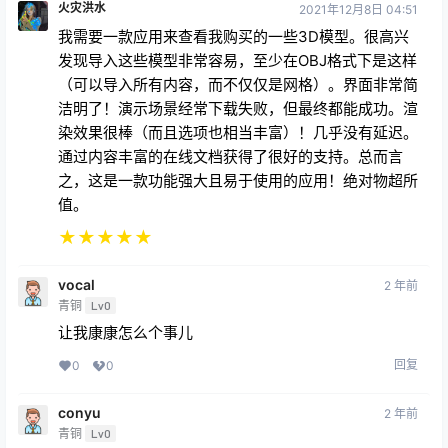
火灾洪水
2021年12月8日 04:51
我需要一款应用来查看我购买的一些3D模型。很高兴
发现导入这些模型非常容易，至少在OBJ格式下是这样
（可以导入所有内容，而不仅仅是网格）。界面非常简
洁明了！演示场景经常下载失败，但最终都能成功。渲
染效果很棒（而且选项也相当丰富）！几乎没有延迟。
通过内容丰富的在线文档获得了很好的支持。总而言
之，这是一款功能强大且易于使用的应用！绝对物超所
值。
★
★
★
★
★
vocal
2 年前
青铜
Lv0
让我康康怎么个事儿
回复
0
0
conyu
2 年前
青铜
Lv0