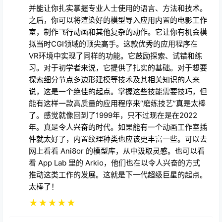
并能让你扎实掌握专业人士使用的语言、方法和技术。
之后，你可以将渲染好的模型导入应用内置的电影工作
室，制作飞行动画和其他复杂的动作。它让你有机会模
拟当时CGI领域的顶尖高手。这款优秀的应用程序在
VR环境中实现了同样的功能。它鼓励探索、试错和练
习。对于初学者来说，它提供了扎实的基础。对于想要
探索细分节点多边形建模等技术及其相关知识的人来
说，这是一个绝佳的起点。掌握这些技能需要技巧，但
能有这样一款高质量的应用程序来“磨练技艺”真是太棒
了。感觉就像回到了1999年，只不过现在是在2022
年。真是令人兴奋的时代。如果能有一个动画工作室插
件就太好了，内置纹理种类也应该更丰富一些。可以去
网上看看 Ani8or 的模型库，从中汲取灵感。也可以看
看 App Lab 里的 Arkio，他们也在以令人兴奋的方式
推动这类工作的发展。这就是下一代超级巨星的起点。
太棒了！
★
★
★
★
★