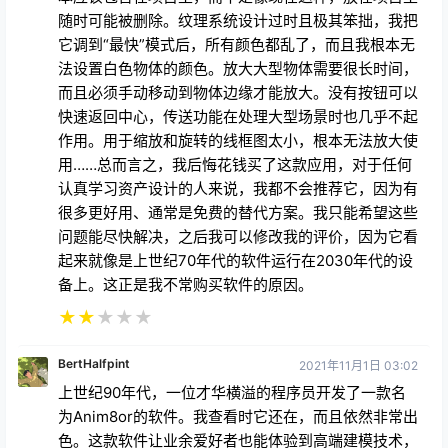
随时可能被删除。纹理系统设计过时且极其笨拙，我把
它调到“最快”模式后，所有颜色都乱了，而且我根本无
法设置白色物体的颜色。放大大型物体需要很长时间，
而且必须手动移动到物体边缘才能放大。没有按钮可以
快速返回中心，传送功能在处理大型场景时也几乎不起
作用。用于缩放和旋转的线框图太小，根本无法放大使
用……总而言之，我后悔花钱买了这款应用，对于任何
认真学习资产设计的人来说，我都不会推荐它，因为有
很多更好用、通常是免费的替代方案。我只能希望这些
问题能尽快解决，之后我可以修改我的评价，因为它看
起来就像是上世纪70年代的软件运行在2030年代的设
备上。这正是我不常购买软件的原因。
★
★
★
★
★
BertHalfpint
2021年11月1日 03:02
上世纪90年代，一位才华横溢的程序员开发了一款名
为Anim8or的软件。我查看时它还在，而且依然非常出
色。这款软件让业余爱好者也能体验到高端建模技术，