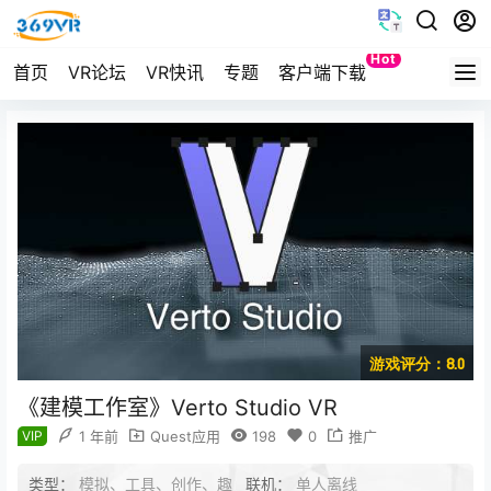
Hot
首页
VR论坛
VR快讯
专题
客户端下载
Quest
游戏评分：8.0
《建模工作室》Verto Studio VR
VIP
1 年前
Quest应用
198
0
推广
类型：
模拟、工具、创作、趣
联机：
单人离线