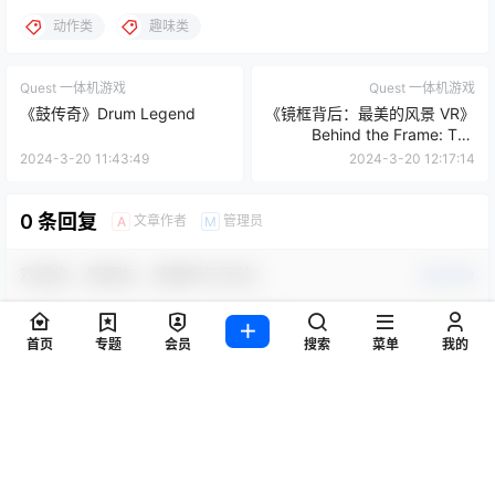
动作类
趣味类
Quest 一体机游戏
Quest 一体机游戏
《鼓传奇》Drum Legend
《镜框背后：最美的风景 VR》
Behind the Frame: The
Finest Scenery VR
2024-3-20 11:43:49
2024-3-20 12:17:14
0 条回复
文章作者
管理员
A
M
欢迎您，新朋友，感谢参与互动！
确认修改
首页
专题
会员
搜索
菜单
我的
您必须登录或注册以后才能发表评论
登录