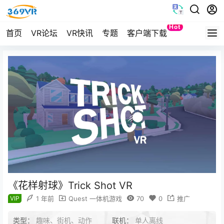
Hot
首页
VR论坛
VR快讯
专题
客户端下载
Quest
《花样射球》Trick Shot VR
VIP
1 年前
Quest 一体机游戏
70
0
推广
类型：
趣味、街机、动作
联机：
单人离线