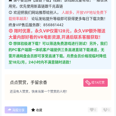
用完，优先使用新直链跟千兆直链
😊 欢迎把我们网站推荐给别人，
人越多，开放VIP地址免费下
载频率越高！
论坛发帖提升等级即可获得更多每日下载次数！
终身VIP售后服务群：856861442
😍 限时优惠，永久VIP仅需128元，永久VIP额外赠送
大量内部好看的VR电影资源,开通后联系客服获取！
😍 想体验极速下载？可以筛选免费游戏进行测试！另外，我们
的PC客户端跟一体机客户端提供三条高速直链下载通道，无
需开通网盘会员即可享受高速下载。月费会员价格现临时降低
至18元/月，24小时内不满意随时退款！
点点赞赏，手留余香
给TA打赏
还没有人赞赏，快来当第一个赞赏的人吧！
0
0
海报分享
收藏