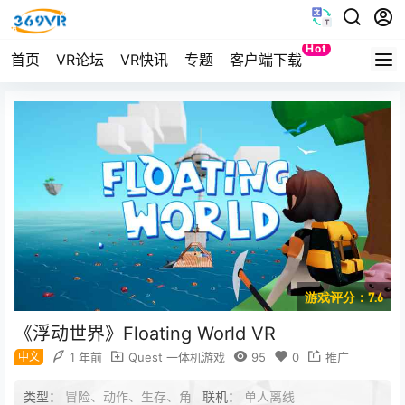
Hot
首页
VR论坛
VR快讯
专题
客户端下载
Quest
游戏评分：7.6
《浮动世界》Floating World VR
中文
1 年前
Quest 一体机游戏
95
0
推广
类型：
冒险、动作、生存、角
联机：
单人离线