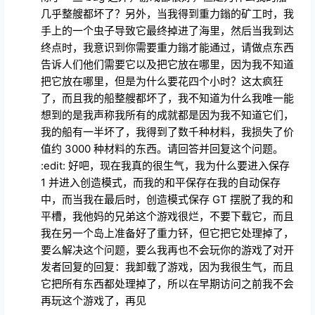
几乎整艘都坏了？另外，当我得到重力鎓的矿工时，我
手上的一个虫子导致它最终掉进了海里，然后当我到达
终点时，我意识到你需要重力鎓才能通过，请做点东西
告诉人们他们需要它以及把它放在哪里，因为我不知道
把它放在哪里，但是为什么要花四个小时？这太疯狂
了，而且我的船整艘都坏了，我不知道为什么我唯一能
想到的是我声称我所有的成就都是因为我不知道它们，
我的船有一半坏了，我得到了数千种材料，我损失了价
值约 3000 种材料的东西。请回答并回复这个问题。
:edit: 好吧，现在我真的很生气，我为什么要进入保存
1 并进入创造模式，而我的和平保存在我的自动保存
中，而当我在最后时，创造模式保存 GT 摆脱了我的和
平槽，我他妈的兄弟这个游戏很烂，不要下载它，而且
我在另一个岛上准备好了重力钚，但它把它处理掉了，
要么解决这个问题，要么我再也不会玩你的游戏了对开
发者回复的回复：我卸载了游戏，因为我很生气，而且
它把所有东西都处理掉了，所以在早期访问之前我不会
再玩这个游戏了，再见