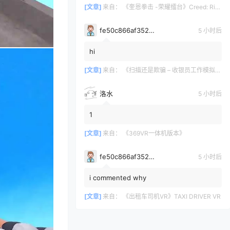
[文章]
来自：
《奎恩拳击 -荣耀擂台》Creed: Rise to Glory
fe50c866af35290a170a6675cb0d97d11678
5 小时后
hi
[文章]
来自：
《扫描还是欺骗 – 收银员工作模拟器》Scan or Scam – Cashier Job Simulator
洛水
5 小时后
1
[文章]
来自：
《369VR一体机版本》
fe50c866af35290a170a6675cb0d97d11678
5 小时后
i commented why
[文章]
来自：
《出租车司机VR》TAXI DRIVER VR