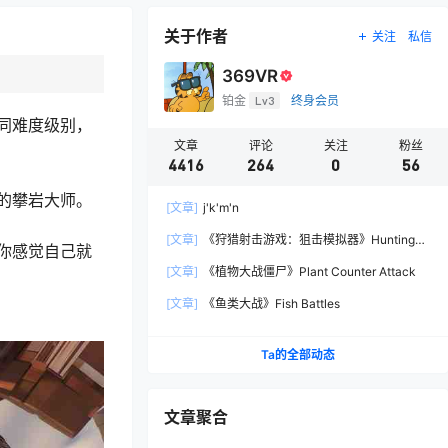
关于作者
关注
私信
369VR
铂金
Lv3
终身会员
同难度级别，
文章
评论
关注
粉丝
4416
264
0
56
的攀岩大师。
[文章]
j'k'm'n
[文章]
《狩猎射击游戏：狙击模拟器》Hunting
你感觉自己就
Shooter: Sniper Simulator
[文章]
《植物大战僵尸》Plant Counter Attack
[文章]
《鱼类大战》Fish Battles
Ta的全部动态
文章聚合