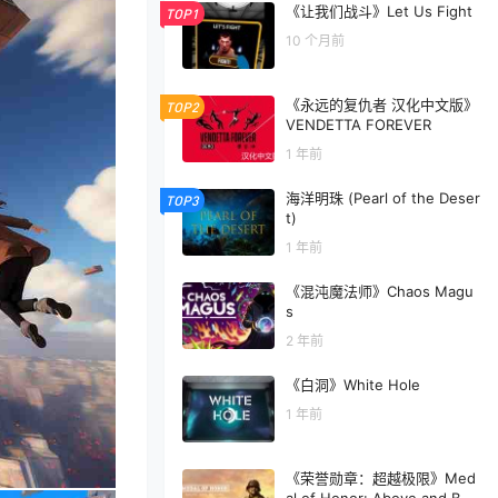
《让我们战斗》Let Us Fight
TOP1
10 个月前
《永远的复仇者 汉化中文版》
TOP2
VENDETTA FOREVER
1 年前
海洋明珠 (Pearl of the Deser
TOP3
t)
1 年前
《混沌魔法师》Chaos Magu
s
2 年前
《白洞》White Hole
1 年前
《荣誉勋章：超越极限》Med