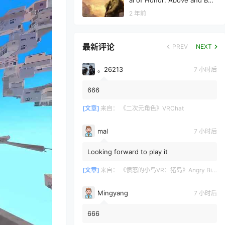
al of Honor: Above and Bey
ond
2 年前
最新评论
PREV
NEXT
。26213
7 小时后
666
[文章]
来自：
《二次元角色》VRChat
mal
7 小时后
Looking forward to play it
[文章]
来自：
《愤怒的小鸟VR：猪岛》Angry Birds VR: Isle of Pigs
Mingyang
7 小时后
666