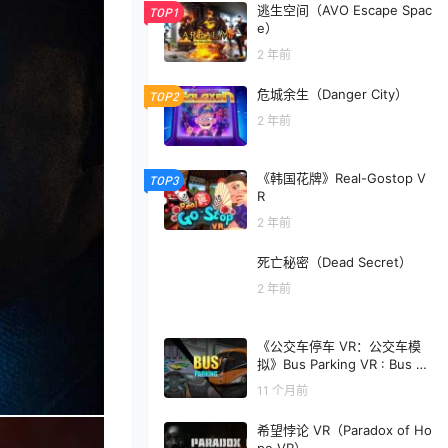
逃生空间（AVO Escape Spac
TOP1
e）
2 年前
危城余生（Danger City）
TOP2
2 年前
《韩国花牌》Real-Gostop V
TOP3
R
2 年前
死亡秘密（Dead Secret）
2 年前
《公交车停车 VR：公交车模
拟》Bus Parking VR : Bus Si
mulator
11 个月前
希望悖论 VR（Paradox of Ho