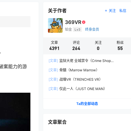
关于作者
关注
私信
369VR
铂金
Lv3
终身会员
文章
评论
关注
粉丝
4391
264
0
55
。
[文章]
监狱大佬 全城禁令（Crime Shop
破案能力的游
Simulator: A Prison Boss Game）
[文章]
骨髓（Marrow Marrow）
[文章]
战壕VR（TRENCHES VR）
[文章]
仅此一人（JUST ONE MAN）
Ta的全部动态
文章聚合