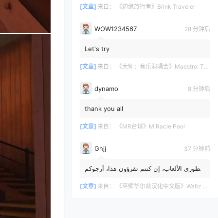
[文章]
来自：
《边缘旅行者》Brink Traveler
WOW1234567
28 分钟后
Let's try
[文章]
来自：
《大师：音乐演唱会》Maestro: The Masterclass
dynamo
8 分钟后
thank you all
[文章]
来自：
《MR台球》MiRacle Pool
Ghjj
37 分钟前
مطوري الألعاب، إن كنتم تقرؤون هذا، أرجوكم
الرد. أنتم محظوظون لأنني آمل أن تضيفوا
طريقة لإيقاظ جمج...
[文章]
来自：
《巫师华尔兹汉化中文版》Waltz of the Wizard: Extended Edition