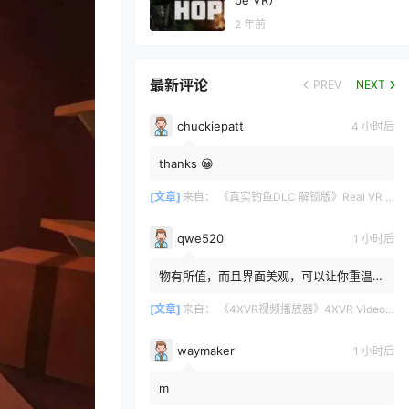
pe VR）
2 年前
最新评论
PREV
NEXT
chuckiepatt
4 小时后
thanks 😀
[文章]
来自：
《真实钓鱼DLC 解锁版》Real VR Fishing DLC
qwe520
1 小时后
物有所值，而且界面美观，可以让你重温那
些你原本想遗忘的3D蓝光光碟。很高兴
4XVR让它们重获新生。画面...
[文章]
来自：
《4XVR视频播放器》4XVR Video Player
waymaker
1 小时后
m