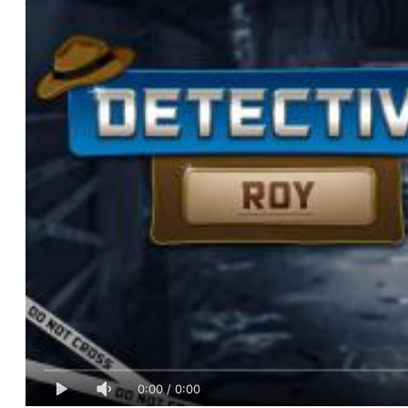
0:00
/
0:00