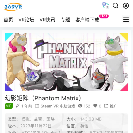
Hot
首页
VR论坛
VR快讯
专题
客户端下载
Quest
幻影矩阵（Phantom Matrix）
VIP
1 年前
Steam VR 电脑游戏
152
0
推广
类型：
模拟、益智、策略
大小：
143.93 MB
版本：
2023年11月22日
语言：
英语
平台：
HTC VIVE / Oculus /
游戏模式：
原生VR（定位控制