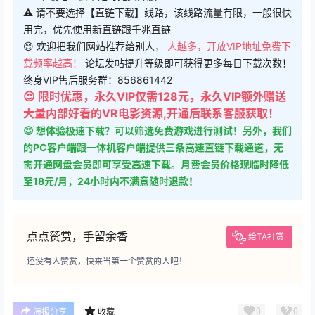
⚠ 请不要选择【直链下载】线路，该线路流量有限，一般很快
用完，优先使用新直链跟千兆直链
😊 欢迎把我们网站推荐给别人，
人越多，开放VIP地址免费下
载频率越高！
论坛发帖提升等级即可获得更多每日下载次数！
终身VIP售后服务群：856861442
😍 限时优惠，永久VIP仅需128元，永久VIP额外赠送
大量内部好看的VR电影资源,开通后联系客服获取！
😍 想体验极速下载？可以筛选免费游戏进行测试！另外，我们
的PC客户端跟一体机客户端提供三条高速直链下载通道，无
需开通网盘会员即可享受高速下载。月费会员价格现临时降低
至18元/月，24小时内不满意随时退款！
点点赞赏，手留余香
给TA打赏
还没有人赞赏，快来当第一个赞赏的人吧！
0
0
海报分享
收藏