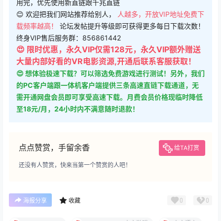
用完，优先使用新直链跟千兆直链
😊 欢迎把我们网站推荐给别人，
人越多，开放VIP地址免费下
载频率越高！
论坛发帖提升等级即可获得更多每日下载次数！
终身VIP售后服务群：856861442
😍 限时优惠，永久VIP仅需128元，永久VIP额外赠送
大量内部好看的VR电影资源,开通后联系客服获取！
😍 想体验极速下载？可以筛选免费游戏进行测试！另外，我们
的PC客户端跟一体机客户端提供三条高速直链下载通道，无
需开通网盘会员即可享受高速下载。月费会员价格现临时降低
至18元/月，24小时内不满意随时退款！
点点赞赏，手留余香
给TA打赏
还没有人赞赏，快来当第一个赞赏的人吧！
0
0
海报分享
收藏