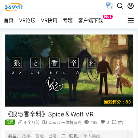
Hot
首页
VR论坛
VR快讯
专题
客户端下载
Quest
游戏评分：8.0
《狼与香辛料》Spice＆Wolf VR
免费
4 个月前
Quest 一体机游戏
488
0
推广
类型：
故事、冒险、日漫、二
联机：
单人离线