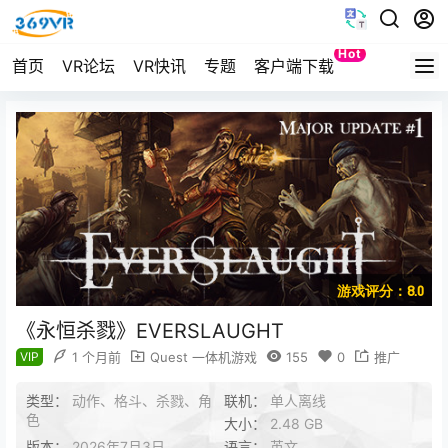
Hot
首页
VR论坛
VR快讯
专题
客户端下载
Quest
游戏评分：8.0
《永恒杀戮》EVERSLAUGHT
VIP
1 个月前
Quest 一体机游戏
155
0
推广
类型：
动作、格斗、杀戮、角
联机：
单人离线
色
大小：
2.48 GB
版本：
2026年7月3日
语言：
英文