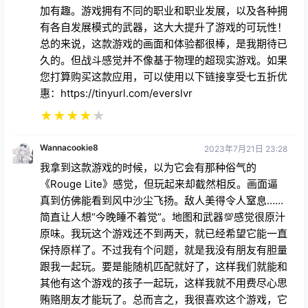
加有趣。游戏拥有不同的职业和职业发展，以及各种拥
有各自发展模式的武器，这大大提升了游戏的可玩性！
总的来说，这款游戏的画面和体验都很棒，是我期待已
久的。但战斗感觉并不像基于物理的超现实游戏。如果
您打算购买这款应用，可以使用以下链接享受七五折优
惠：https://tinyurl.com/everslvr
★
★
★
★
★
Wannacookie8
2023年7月21日 23:28
我拿到这款游戏的时候，以为它会有那种俗气的
《Rouge Lite》感觉，但玩起来却截然相反。画面逼
真到仿佛能看到风中沙尘飞扬。敌人美得令人窒息……
简直让人想“今晚睡不着觉”。地图和武器💯感觉很原汁
原味。我玩这个游戏还不到两天，就已经希望它能一直
保持原样了。不过我有个问题，就是我没有朋友有胆量
跟我一起玩。要是能随机匹配就好了，这样我们就能和
其他有这个游戏的孩子一起玩，这样我就不用费尽心思
贿赂朋友才能玩了。总而言之，我很喜欢这个游戏，它