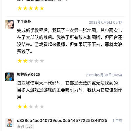
★
★
★
★
★
卫生棉条
2023年6月5日 05:17
完成新手教程后，我玩了三次第一张地图，其中两次卡
在了大部队的最后。我杀了所有敌人和图腾，但回合还
没结束。游戏看起来很棒，但如果玩不下去，那就太浪
费钱了。
★
★
★
★
★
格林忍者0625
2023年5月30日 06:54
每次我使用大厅代码时，它都是无效的或无法找到的，
当多人游戏是游戏的主要吸引力时，我认为它应该起作
用
★
★
★
★
★
c838cb4ac040739cbd0c544577225f346125
1 年前
青铜
Lv0