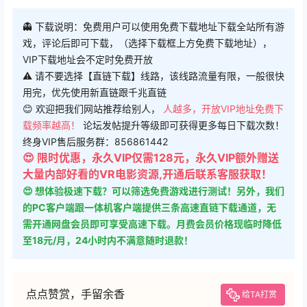
👻 下载说明：免费用户可以使用免费下载地址下载全站所有游
戏，评论后即可下载，（选择下载框上方免费下载地址），
VIP下载地址会不定时免费开放
⚠ 请不要选择【直链下载】线路，该线路流量有限，一般很快
用完，优先使用新直链跟千兆直链
😊 欢迎把我们网站推荐给别人，
人越多，开放VIP地址免费下
载频率越高！
论坛发帖提升等级即可获得更多每日下载次数！
终身VIP售后服务群：856861442
😍 限时优惠，永久VIP仅需128元，永久VIP额外赠送
大量内部好看的VR电影资源,开通后联系客服获取！
😍 想体验极速下载？可以筛选免费游戏进行测试！另外，我们
的PC客户端跟一体机客户端提供三条高速直链下载通道，无
需开通网盘会员即可享受高速下载。月费会员价格现临时降低
至18元/月，24小时内不满意随时退款！
点点赞赏，手留余香
给TA打赏