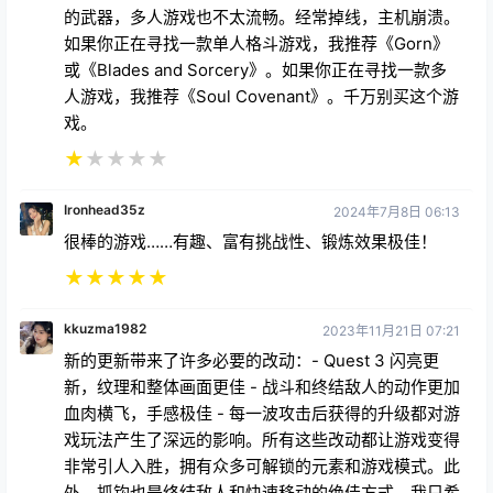
的武器，多人游戏也不太流畅。经常掉线，主机崩溃。
如果你正在寻找一款单人格斗游戏，我推荐《Gorn》
或《Blades and Sorcery》。如果你正在寻找一款多
人游戏，我推荐《Soul Covenant》。千万别买这个游
戏。
★
★
★
★
★
Ironhead35z
2024年7月8日 06:13
很棒的游戏……有趣、富有挑战性、锻炼效果极佳！
★
★
★
★
★
kkuzma1982
2023年11月21日 07:21
新的更新带来了许多必要的改动：- Quest 3 闪亮更
新，纹理和整体画面更佳 - 战斗和终结敌人的动作更加
血肉横飞，手感极佳 - 每一波攻击后获得的升级都对游
戏玩法产生了深远的影响。所有这些改动都让游戏变得
非常引人入胜，拥有众多可解锁的元素和游戏模式。此
外，抓钩也是终结敌人和快速移动的绝佳方式。我只希