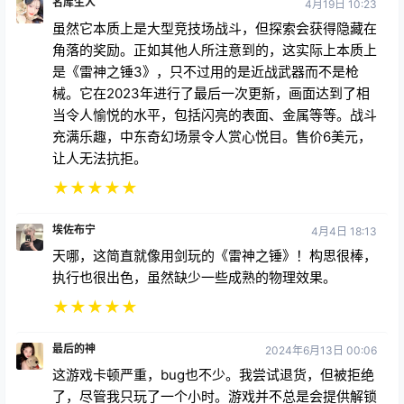
名库生人
4月19日 10:23
虽然它本质上是大型竞技场战斗，但探索会获得隐藏在
角落的奖励。正如其他人所注意到的，这实际上本质上
是《雷神之锤3》，只不过用的是近战武器而不是枪
械。它在2023年进行了最后一次更新，画面达到了相
当令人愉悦的水平，包括闪亮的表面、金属等等。战斗
充满乐趣，中东奇幻场景令人赏心悦目。售价6美元，
让人无法抗拒。
★
★
★
★
★
埃佐布宁
4月4日 18:13
天哪，这简直就像用剑玩的《雷神之锤》！构思很棒，
执行也很出色，虽然缺少一些成熟的物理效果。
★
★
★
★
★
最后的神
2024年6月13日 00:06
这游戏卡顿严重，bug也不少。我尝试退货，但被拒绝
了，尽管我只玩了一个小时。游戏并不总是会提供解锁