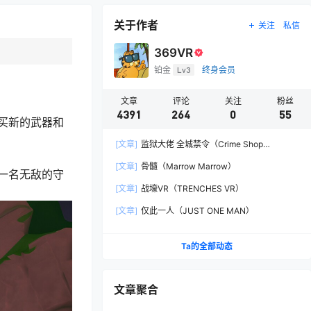
关于作者
关注
私信
369VR
铂金
Lv3
终身会员
文章
评论
关注
粉丝
4391
264
0
55
买新的武器和
[文章]
监狱大佬 全城禁令（Crime Shop
Simulator: A Prison Boss Game）
[文章]
骨髓（Marrow Marrow）
一名无敌的守
[文章]
战壕VR（TRENCHES VR）
[文章]
仅此一人（JUST ONE MAN）
Ta的全部动态
文章聚合