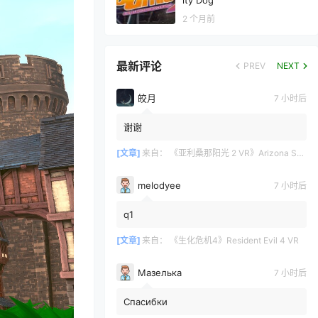
ity Dog
2 个月前
最新评论
PREV
NEXT
皎月
7 小时后
谢谢
[文章]
来自：
《亚利桑那阳光 2 VR》Arizona Sunshine? 2
melodyee
7 小时后
q1
[文章]
来自：
《生化危机4》Resident Evil 4 VR
Мазелька
7 小时后
Спасибки