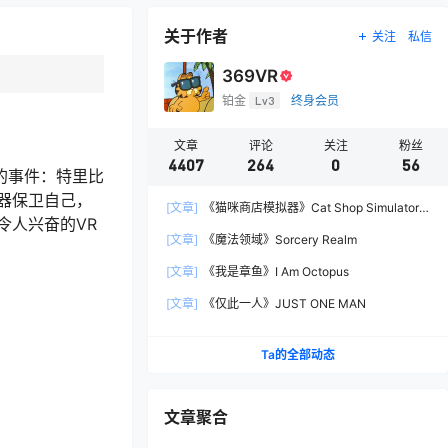
关于作者
关注
私信
369VR
铂金
Lv3
终身会员
文章
评论
关注
粉丝
4407
264
0
56
著的事件：特里比
器保卫自己，
[文章]
《猫咪商店模拟器》Cat Shop Simulator:
令人兴奋的VR
Meow Mart
[文章]
《魔法领域》Sorcery Realm
[文章]
《我是章鱼》I Am Octopus
[文章]
《仅此一人》JUST ONE MAN
Ta的全部动态
文章聚合