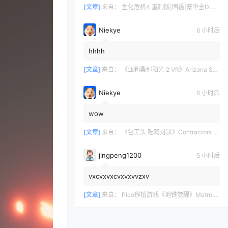
[文章]
来自：
生化危机4 重制版|国语|豪华全DLC（Resident Evil 4 VR）
Niekye
6 小时后
hhhh
[文章]
来自：
《亚利桑那阳光 2 VR》Arizona Sunshine® 2
Niekye
6 小时后
wow
[文章]
来自：
《包工头 吃鸡对决》Contractors Showdown
jingpeng1200
5 小时后
vxcvxvxcvxvxvvzxv
[文章]
来自：
Pico移植游戏《地铁觉醒》Metro Awakening