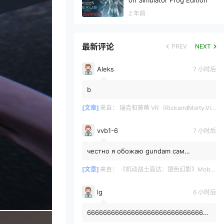
on Simulator Frog Edition
2 年前
最新评论
PREV
NEXT
Aleks
7 小时后
b
[文章]
来自：
瑞克和莫蒂 VR（RickandMorty:VirtualRick-ality）
vvb1-6
7 小时后
честно я обожаю gundam сам
собирал модельку rx78-2 rg жаль что
1/144 а так я пропустил хайп данно...
[文章]
来自：
《机动战士高达：银色幻影》Mobile Suit Gundam: Silver Phantom
lg
6 小时后
6666666666666666666666666666666
6666666