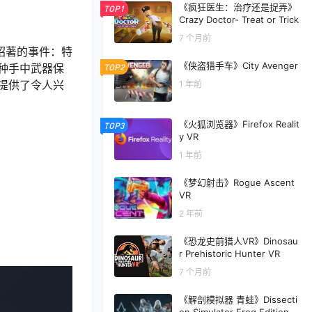
《疯狂医生：治疗还是捉弄》
TOP1
Crazy Doctor- Treat or Trick
7 个月前
名昭著的事件：特
《侠盗猎手车》City Avenger
种手中武器保
TOP2
提供了令人兴
1 年前
《火狐浏览器》Firefox Realit
TOP3
y VR
1 年前
《梦幻射击》Rogue Ascent
VR
2 年前
《恐龙史前猎人VR》Dinosau
r Prehistoric Hunter VR
7 个月前
《解剖模拟器 青蛙》Dissecti