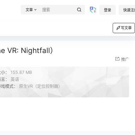
文章
登录
快速注
写文章
VR: Nightfall）
推广
大小：
155.87 MB
语言：
英语
游戏模式：
原生VR（定位控制器）