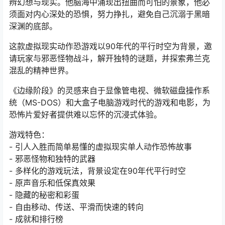
辨幻想与现实。他脑海中涌现出扭曲而可怕的景象，他必
须面对内心深处的恐惧，努力挣扎，避免自己沉溺于黑暗
深渊的底部。
这款虚拟现实动作恐游戏以90年代的平行时空为背景，邀
请玩家与邪恶怪物战斗，解开独特的谜题，并探索弗兰克
混乱的精神世界。
《边缘阶段》的灵感来自于显像管电视、微软磁盘操作系
统（MS-DOS）和大盒子电脑游戏时代的游戏和电影，为
恐怖片爱好者提供难以忘怀的沉浸式体验。
游戏特色：
- 引人入胜而简单易懂的虚拟现实单人动作恐怖故事
- 邪恶怪物和独特的武器
- 多样化的游戏玩法，背景设定在90年代平行时空
- 原声音乐和低保真效果
- 隐藏的秘密和彩蛋
- 自由移动、传送、平滑而快速的转向
- 成就和排行榜