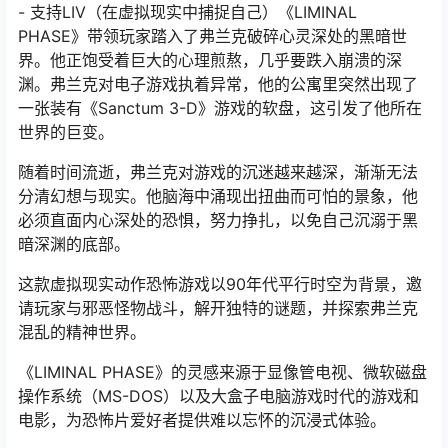
- 支持LIV（在虚拟现实中捕捉自己）《LIMINAL
PHASE》带领玩家踏入了弗兰克破碎心灵深处的黑暗世
界。他正饱受着巨大的心理煎熬，几乎要跌入崩溃的深
渊。弗兰克对电子游戏执着异常，他的公寓里突然出现了
一张装有《Sanctum 3-D》游戏的软盘，这引发了他所在
世界的巨变。
随着时间流逝，弗兰克对游戏的沉迷越来越深，渐渐无法
分清幻想与现实。他脑海中涌现出扭曲而可怕的景象，他
必须直面内心深处的恐惧，努力挣扎，以免自己沉溺于黑
暗深渊的底部。
这款虚拟现实动作恐怖游戏以90年代平行时空为背景，邀
请玩家与邪恶怪物战斗，解开独特的谜题，并探索弗兰克
混乱的精神世界。
《LIMINAL PHASE》的灵感来源于显像管电视、微软磁盘
操作系统（MS-DOS）以及大盒子电脑游戏时代的游戏和
电影，为恐怖片爱好者提供难以忘怀的沉浸式体验。