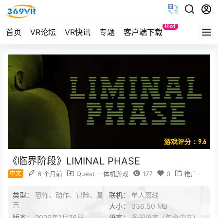
Hot
首页
VR论坛
VR快讯
专题
客户端下载
Quest
游戏评分：9.6
《临界阶段》LIMINAL PHASE
中文
6 个月前
Quest 一体机游戏
177
0
推广
类型：
恐怖、动作、冒险、复
联机：
单人离线
古
大小：
336.50 MB
版本：
2026年1月26日
语言：
多国语言（包含中文）