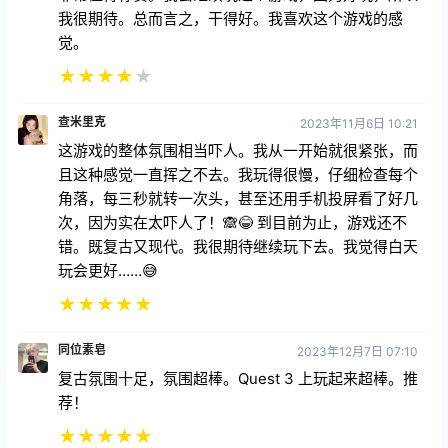
我很期待。总而言之，干得好。我喜欢这个游戏的感
觉。
★
★
★
★
★
查米里克
2023年11月6日 10:21
这游戏的整体氛围相当吓人。我从一开始就很紧张，而
且这种感觉一直挥之不去。我玩得很慢，仔细检查每个
角落，每三秒就转一次头，甚至还用手机投屏看了好几
次，因为实在太吓人了！🙈😂 到目前为止，游戏还不
错。既复古又现代。我很期待继续玩下去。我觉得白天
玩会更好……😅
★
★
★
★
★
同位素皂
2023年12月7日 07:10
复古氛围十足，氛围超棒。Quest 3 上玩起来超棒。推
荐！
★
★
★
★
★