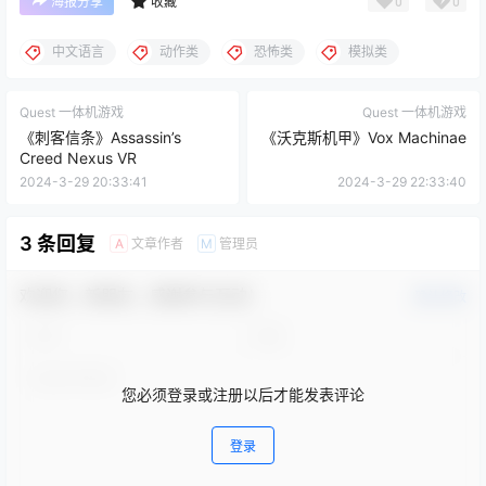
0
0
海报分享
收藏
中文语言
动作类
恐怖类
模拟类
Quest 一体机游戏
Quest 一体机游戏
《刺客信条》Assassin’s
《沃克斯机甲》Vox Machinae
Creed Nexus VR
2024-3-29 20:33:41
2024-3-29 22:33:40
3 条回复
文章作者
管理员
A
M
欢迎您，新朋友，感谢参与互动！
确认修改
您必须登录或注册以后才能发表评论
登录