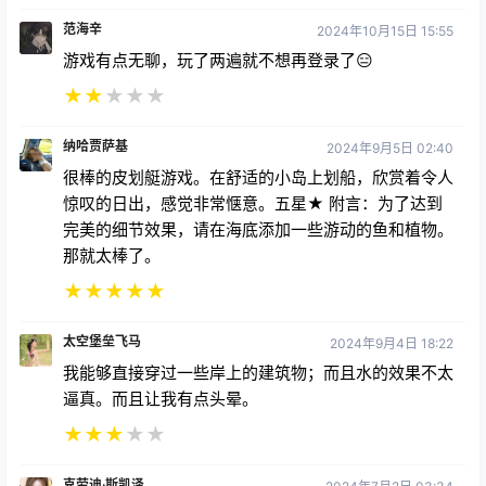
范海辛
2024年10月15日 15:55
游戏有点无聊，玩了两遍就不想再登录了😑
★
★
★
★
★
纳哈贾萨基
2024年9月5日 02:40
很棒的皮划艇游戏。在舒适的小岛上划船，欣赏着令人
惊叹的日出，感觉非常惬意。五星★ 附言：为了达到
完美的细节效果，请在海底添加一些游动的鱼和植物。
那就太棒了。
★
★
★
★
★
太空堡垒飞马
2024年9月4日 18:22
我能够直接穿过一些岸上的建筑物；而且水的效果不太
逼真。而且让我有点头晕。
★
★
★
★
★
克劳迪·斯凯泽