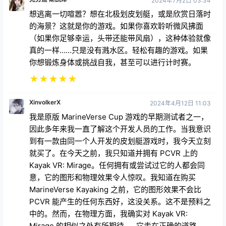
2024年7月2日 03:34
想逃离一切喧嚣？想在北极划皮划艇，或是欣赏日落时
的海景？这就是你的游戏。如果你喜欢聆听微风拂面
（如果你足够幸运，头带还能带风扇），这种体验就像
真的一样……只是没有溅水区。轻松有趣的游戏。如果
你想锻炼身体或挑战自我，甚至可以进行计时赛。
★
★
★
★
★
XinvolkerX
2024年4月12日 11:03
我是原版 MarineVerse Cup 游戏的早期测试者之一，
因此多年来我一直了解这个开发人员的工作。当我意识
到有一款由同一个人开发的皮划艇游戏时，我今天立刻
就买了。在今天之前，我只知道并拥有 PCVR 上的
Kayak VR: Mirage。任何拥有或尝试过它的人都会同
意，它的图形和物理效果令人惊叹。我知道在购买
MarineVerse Kayaking 之前，它的图形效果不会比
PCVR 能产生的任何东西好，这没关系。这不是预料之
中的。然而，在物理方面，我确实对 Kayak VR:
Mirage 的相似之处有所期待......它走在正确的道路