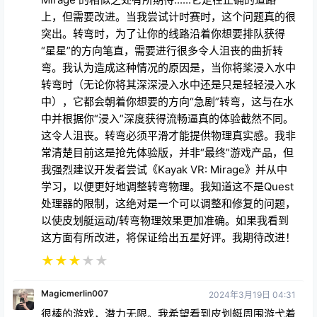
上，但需要改进。当我尝试计时赛时，这个问题真的很
突出。转弯时，为了让你的线路沿着你想要排队获得
“星星”的方向笔直，需要进行很多令人沮丧的曲折转
弯。我认为造成这种情况的原因是，当你将桨浸入水中
转弯时（无论你将其深深浸入水中还是只是轻轻浸入水
中），它都会朝着你想要的方向“急剧”转弯，这与在水
中并根据你“浸入”深度获得流畅逼真的体验截然不同。
这令人沮丧。转弯必须平滑才能提供物理真实感。我非
常清楚目前这是抢先体验版，并非“最终”游戏产品，但
我强烈建议开发者尝试《Kayak VR: Mirage》并从中
学习，以便更好地调整转弯物理。我知道这不是Quest
处理器的限制，这绝对是一个可以调整和修复的问题，
以使皮划艇运动/转弯物理效果更加准确。如果我看到
这方面有所改进，将保证给出五星好评。我期待改进！
★
★
★
★
★
Magicmerlin007
2024年3月19日 04:31
很棒的游戏，潜力无限。我希望看到皮划艇周围游弋着