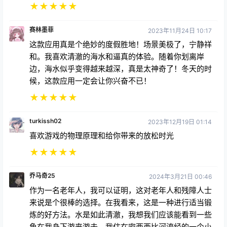
★
★
★
★
★
赛林墨菲
2023年11月24日 10:17
这款应用真是个绝妙的度假胜地！场景美极了，宁静祥
和。我喜欢清澈的海水和逼真的体验。随着你划离岸
边，海水似乎变得越来越深，真是太神奇了！冬天的时
候，这款应用一定会让你兴奋不已！
★
★
★
★
★
turkissh02
2023年12月19日 01:14
喜欢游戏的物理原理和给你带来的放松时光
★
★
★
★
★
乔马奇25
2024年3月21日 00:46
作为一名老年人，我可以证明，这对老年人和残障人士
来说是个很棒的选择。在我看来，这是一种进行适当锻
炼的好方法。水是如此清澈，我想我们应该能看到一些
鱼在我身下游来游去。我住在密西西比河流经的一个小