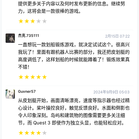
提供更多关于内容以及何时发布更新的信息。继续努
力，这将会是一款很棒的游戏。
★
★
★
★
★
杰克.735111
2月15日 07:22
一直想玩一款划船锻炼游戏，就决定试试这个。很高兴
我玩了！里面有跟机器人比赛的部分，我还把皮划艇的
高度调低了，这样划船的时候就能蹲着了！锻炼效果真
不错！
★
★
★
★
★
Guvner57
2024年9月9日 05:03
从皮划艇开始，画面清晰漂亮，速度等指示器也经过精
心设计。桨叶操控良好，触觉反馈良好。水面和倒影也
令人印象深刻。岛屿和建筑物的图像需要更多关注细
节，而 Quest 3 即使作为独立头显，也能轻松应对。
★
★
★
★
★