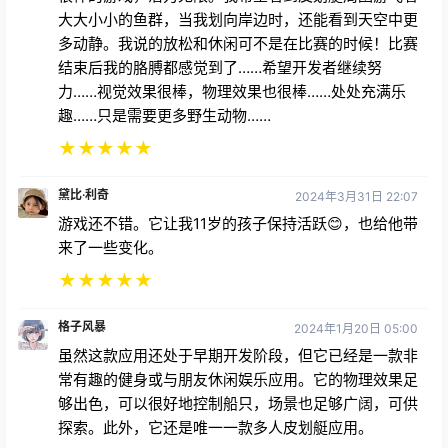
大大小小的鱼群，当我划向岸边时，还能看到天空中更
多动静。我说的放松和休闲可不是在比赛的时候！比赛
结束后我的胳膊都感觉到了……希望开发者继续努
力……视觉效果很棒，物理效果也很棒……处处充满乐
趣……只是需要更多野生动物……
★
★
★
★
★
黛比·利奇
2024年3月31日 22:07
游戏还不错。它让我11岁的孩子保持活跃😊，也给他带
来了一些变化。
★
★
★
★
★
格子风暴
2024年1月20日 05:00
虽然这款应用还处于早期开发阶段，但它已经是一款非
常有趣的健身或与朋友休闲娱乐应用。它的物理效果足
够出色，可以很好地控制船只，场景也足够广阔，可供
探索。此外，它还是唯一一款多人皮划艇应用。