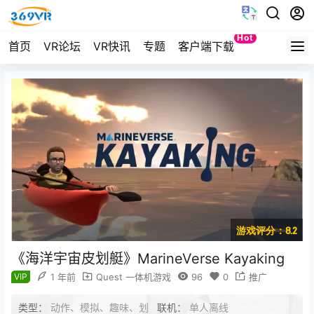
Hot
首页
VR论坛
VR快讯
专题
客户端下载
Quest
游戏评分：8.2
《海洋宇宙皮划艇》MarineVerse Kayaking
VIP
1 年前
Quest 一体机游戏
96
0
推广
类型：
动作、模拟、趣味、划
联机：
单人离线