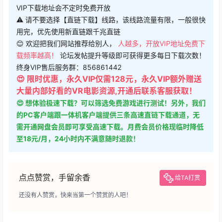
用完，优先使用新直链跟千兆直链
😊 欢迎把我们网站推荐给别人，
人越多，开放VIP地址免费下
载频率越高！
论坛发帖提升等级即可获得更多每日下载次数！
终身VIP售后服务群：856861442
😍 限时优惠，永久VIP仅需128元，永久VIP额外赠送
大量内部好看的VR电影资源,开通后联系客服获取！
😍 想体验极速下载？可以筛选免费游戏进行测试！另外，我们
的PC客户端跟一体机客户端提供三条高速直链下载通道，无
需开通网盘会员即可享受高速下载。月费会员价格现临时降低
至18元/月，24小时内不满意随时退款！
点点赞赏，手留余香
给TA打赏
还没有人赞赏，快来当第一个赞赏的人吧！
0
0
海报分享
收藏