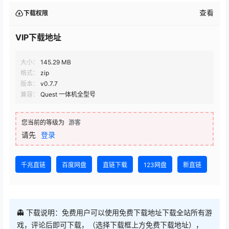
VIP下载地址
大小：
145.29 MB
格式：
zip
版本：
v0.7.7
兼容：
Quest 一体机全型号
您当前的等级为
游客
请先
登录
千兆直链
百度网盘
直链下载
123网盘
新直链
👻 下载说明：免费用户可以使用免费下载地址下载全站所有游
戏，评论后即可下载，（选择下载框上方免费下载地址），
VIP下载地址会不定时免费开放
⚠ 请不要选择【直链下载】线路，该线路流量有限，一般很快