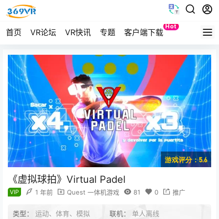
Hot
首页
VR论坛
VR快讯
专题
客户端下载
Quest
游戏评分：5.6
《虚拟球拍》Virtual Padel
VIP
1 年前
Quest 一体机游戏
81
0
推广
类型：
运动、体育、模拟
联机：
单人离线