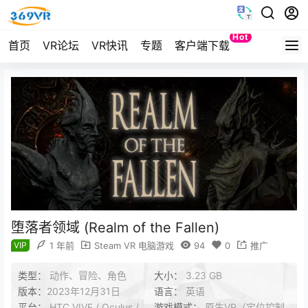
Hot
首页
VR论坛
VR快讯
专题
客户端下载
Quest
堕落者领域 (Realm of the Fallen)
VIP
1 年前
Steam VR 电脑游戏
94
0
推广
类型：
动作、冒险、角色
大小：
3.23 GB
版本：
2023年12月31日
语言：
英语
平台：
HTC VIVE / Oculus /
游戏模式：
原生VR（定位控制